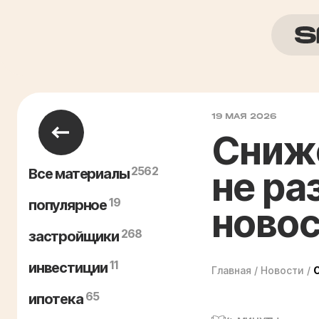
19 МАЯ 2026
Сниже
2562
не ра
Все материалы
19
популярное
новос
268
застройщики
11
инвестиции
Главная
/
Новости
/
65
ипотека