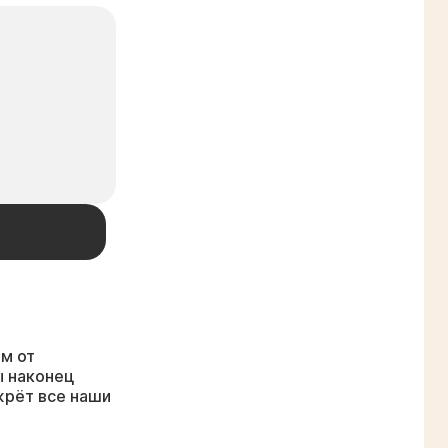
м от
ы наконец
жрёт все наши