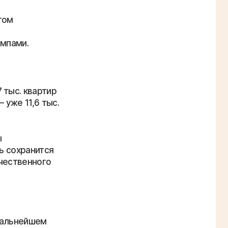
том
емпами.
 тыс. квартир
 уже 11,6 тыс.
ы
ь сохранится
ачественного
дальнейшем