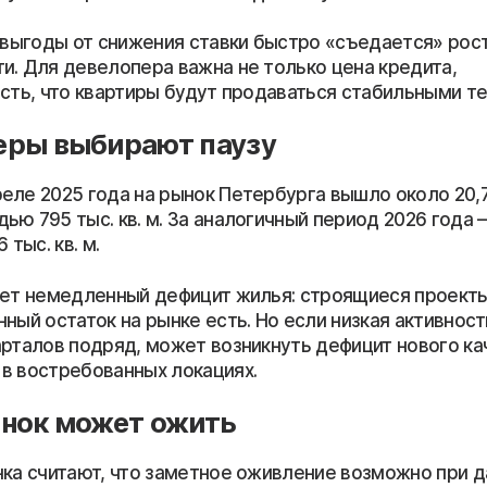
ь выгоды от снижения ставки быстро «съедается» рос
и. Для девелопера важна не только цена кредита,
ость, что квартиры будут продаваться стабильными т
еры выбирают паузу
еле 2025 года на рынок Петербурга вышло около 20,7
ю 795 тыс. кв. м. За аналогичный период 2026 года —
 тыс. кв. м.
ает немедленный дефицит жилья: строящиеся проект
ный остаток на рынке есть. Но если низкая активност
арталов подряд, может возникнуть дефицит нового к
в востребованных локациях.
нок может ожить
нка считают, что заметное оживление возможно при 