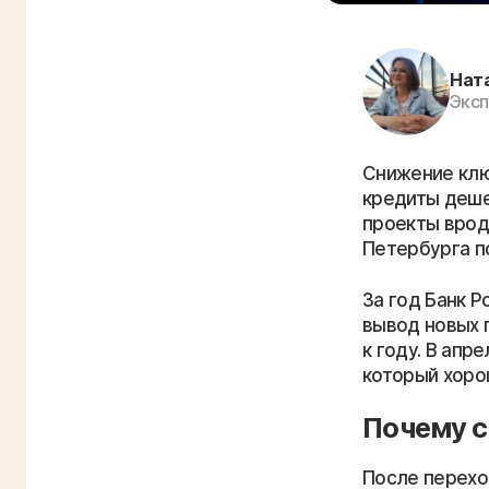
Нат
Эксп
Снижение клю
кредиты деше
проекты врод
Петербурга п
За год Банк Р
вывод новых 
к году. В апр
который хоро
Почему с
После перехо