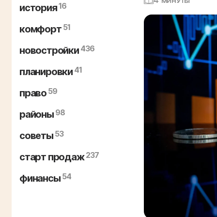
4 МИНУТЫ
16
история
51
комфорт
436
новостройки
41
планировки
59
право
98
районы
53
советы
237
старт продаж
54
финансы