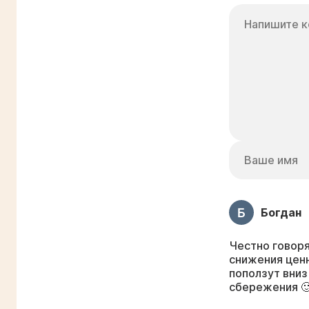
Богдан
Честно говоря
снижения ценн
поползут вниз
сбережения 