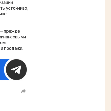
изации
ть устойчиво,
ине
 — прежде
 финансовыми
ом,
 и продажи.