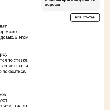
хорошо
ВСЕ СТАТЬИ
ньги
пер может
довых. В этом
кроу
ся по ставке,
ижение ставки
о показаться.
ков
вуют
нием, а часть