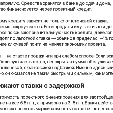
напрямую. Средства хранятся в банке до сдачи дома,
тво финансируется через проектный кредит.
ому кредиту зависит не только от ключевой ставки,
нения эскроу-счетов. Если продажи идут активно и де
уже покрывают значительную часть кредита, девело
долг по льготной ставке — обычно в пределах 1–4% го
ние ключевой почти не меняет экономику проекта.
 — на старте продаж или при слабом спросе. Если эс
большую часть долга, непокрытая сумма обслуживает
 ключевой, с банковской надбавкой. Именно здесь сн
но он оказался не таким быстрым и сильным, как могл
ижают ставки с задержкой
стоимость проектного финансирования для застройщи
 на все 6,5 п. п., а примерно на 3–5 п. п. Банки дейст
 многих проектов маржинальность остается под давле