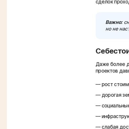
сделок прохо
Важно:
сн
но не нас
Себесто
Даже более д
проектов давя
рост стоим
дорогая зе
социальные
инфраструк
слабая дос