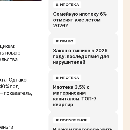
# ИПОТЕКА
Семейную ипотеку 6%
отменят уже летом
2026?
# ПРАВО
щикам:
Закон о тишине в 2026
ть новые
году: последствия для
ельства
нарушителей
# ИПОТЕКА
кта. Однако
 40% год
Ипотека 3,5% с
материнским
— показатель,
капиталом. ТОП-7
квартир
# ПОПУЛЯРНОЕ
еньги
В каком пригороде жить