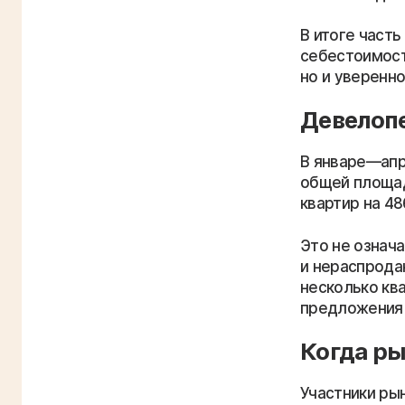
В итоге част
себестоимост
но и уверенн
Девелоп
В январе—апр
общей площадь
квартир на 486
Это не означ
и нераспродан
несколько кв
предложения 
Когда ры
Участники ры