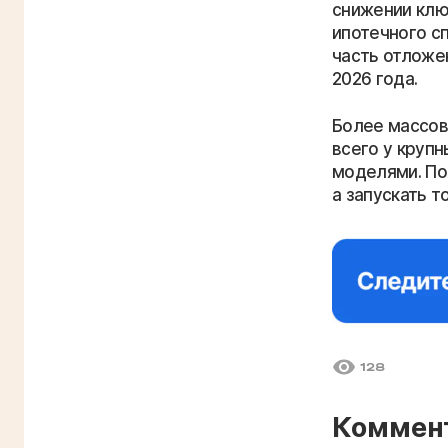
снижении клю
ипотечного с
часть отложе
2026 года.
Более массов
всего у круп
моделями. По
а запускать т
128
Коммен