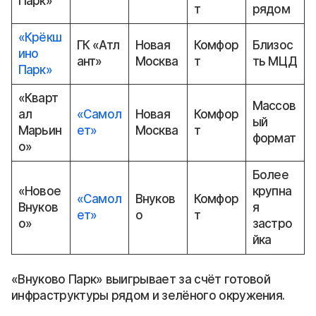
Парк»
т
рядом
«Крёкш
ГК «Атл
Новая
Комфор
Близос
ино
ант»
Москва
т
ть МЦД
Парк»
«Кварт
Массов
ал
«Самол
Новая
Комфор
ый
Марьин
ет»
Москва
т
формат
о»
Более
«Новое
крупна
«Самол
Внуков
Комфор
Внуков
я
ет»
о
т
о»
застро
йка
«Внуково Парк» выигрывает за счёт готовой
инфраструктуры рядом и зелёного окружения.