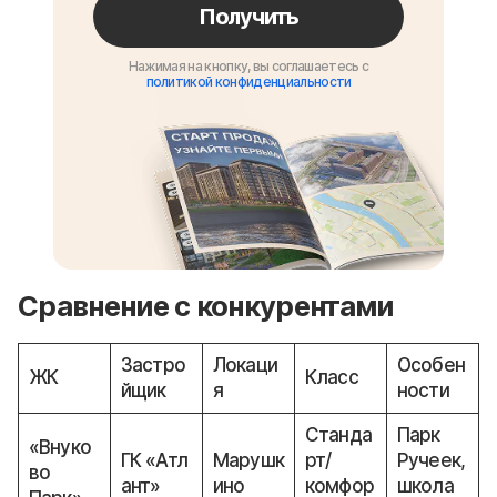
Получить
Нажимая на кнопку, вы соглашаетесь с
политикой конфиденциальности
Сравнение с конкурентами
Застро
Локаци
Особен
ЖК
Класс
йщик
я
ности
Станда
Парк
«Внуко
ГК «Атл
Марушк
рт/
Ручеек,
во
ант»
ино
комфор
школа