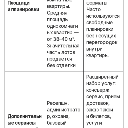
Площади
форматы.
квартиры.
и планировки
Часто
Средняя
используются
площадь
свободные
однокомнатн
планировки
ых квартир —
без несущих
от 38–40 м².
перегородок
Значительная
внутри
часть лотов
квартиры.
продается
без отделки.
Расширенный
набор услуг:
консьерж-
сервис, прием
Ресепшн,
доставок,
администрато
заказ такси
Дополнительн
р, охрана,
и билетов,
ые сервисы
базовый
услуги