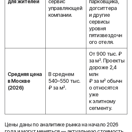
для жителей
сервис
парковщика,
управляющей
догситтера
компании.
и другие
сервисы
уровня
пятизвездочн
ого отеля.
От 900 тыс. ₽
за м². Проекты
дороже 2,4
Средняя цена
В среднем
млн
в Москве
540–550 тыс.
₽ за м² обычн
(2026)
₽ за м².
о относятся
уже
к элитному
сегменту.
Цены даны по аналитике рынка на начало 2026
года и могут меняться — актуальную стоимость