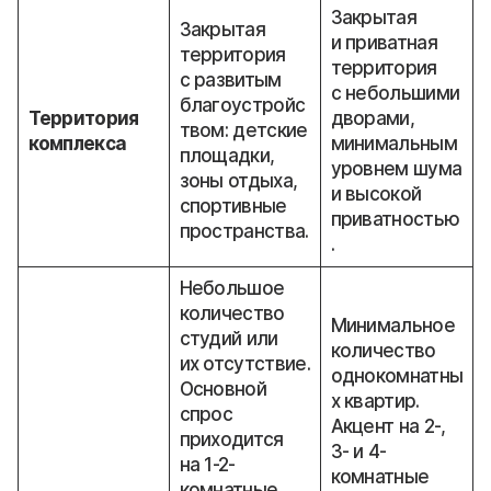
Закрытая
Закрытая
и приватная
территория
территория
с развитым
с небольшими
благоустройс
Территория
дворами,
твом: детские
комплекса
минимальным
площадки,
уровнем шума
зоны отдыха,
и высокой
спортивные
приватностью
пространства.
.
Небольшое
количество
Минимальное
студий или
количество
их отсутствие.
однокомнатны
Основной
х квартир.
спрос
Акцент на 2-,
приходится
3- и 4-
на 1-2-
комнатные
комнатные