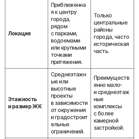
Приближенна
я к центру
Только
города,
центральные
рядом
районы
Локация
с парками,
города, часто
водоемами
историческая
или крупными
часть.
точками
притяжения.
Среднеэтажн
Преимуществ
ые или
енно мало-
высотные
и среднеэтаж
проекты
Этажность
ные
в зависимости
и размер ЖК
комплексы
от окружения
с более
и градостроит
камерной
ельных
застройкой.
ограничений.