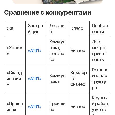
Сравнение с конкурентами
Застро
Локаци
Особен
ЖК
Класс
йщик
я
ности
Коммун
Лес,
«Хольм
арка,
метро,
«А101»
Бизнес
»
Потапо
приват
во
ность
Готовая
«Сканд
Комфор
Коммун
инфрас
инавия
«А101»
т/
арка
трукту
»
бизнес
ра
Крупны
«Прокш
Прокши
й район
«А101»
Бизнес
ино»
но
у метр