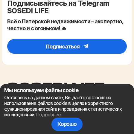
Подписывайтесь на Telegram
SOSEDI LIFE
Всё о Питерской недвижимости – экспертно,
честно и с огоньком! 🔥
Подписаться
Мы используем файлы cookie
Оставаясь на данном сайте, Вы даёте согласие на
использование файлов cookie в целях корректного
функционирования сайта и проведения статистических
исследовании.
Подробнее
Политика конфиденциальности
Хорошо
© Sosedi.life 2021–2026 Статьи о