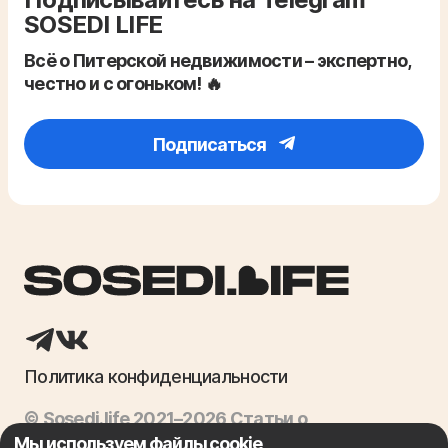
SOSEDI LIFE
Всё о Питерской недвижимости – экспертно,
честно и с огоньком! 🔥
Подписаться
Политика конфиденциальности
© Sosedi.life 2021–2026 Статьи о
недвижимости, ипотека, продажа квартир
Мы используем файлы cookie