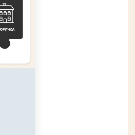
ого
иёма-передачи