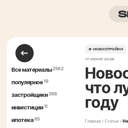
# НОВОСТРОЙКИ
17 ИЮНЯ 2026
Новос
2562
Все материалы
19
что л
популярное
268
застройщики
году
11
инвестиции
65
ипотека
Главная
/
Статьи
/
Но