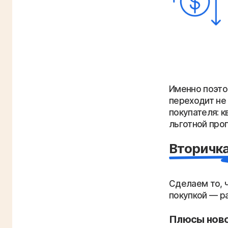
Сделаем то, 
покупкой — р
Плюсы нов
Юридическ
скрытых на
Новые ком
лет можно 
Льготная и
субсидиров
Рассрочка 
или низкоп
нет на втор
Ремонт под
следов чужо