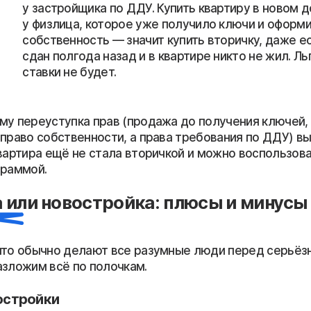
что обычно делают все разумные люди перед серьёз
азложим всё по полочкам.
остройки
ая чистота.
У квартиры нет истории владения, а значи
следников, оспоренных сделок и прочих сюрпризов.
муникации.
Трубы, проводка, лифты — всё с нуля. Бл
не думать о капитальном ремонте инженерки.
потека.
Семейная, IT, дальневосточная — большинст
анных программ работают только на первичном рынк
от застройщика.
Многие застройщики предлагают б
роцентную рассрочку на период строительства — опц
ичке.
 себя.
Чистовая или черновая отделка — выбираете в
го вкуса на стенах.