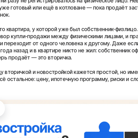
ни разу не регистрировалось на физическое лицо. Не
уже готовый или ещё в котловане — пока продаёт зас
нок.
о квартира, у которой уже был собственник-физлицо
овор купли-продажи между физическими лицами, и пр
и переходит от одного человека к другому. Даже есл
года назад и в квартире никто не жил: собственник 
ерь продаёт — это вторичка.
у вторичкой и новостройкой кажется простой, но име
сё остальное: цену, ипотечную программу, риски и с