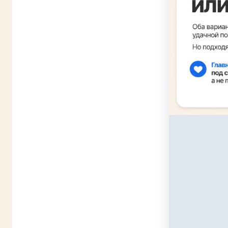
Когда но
Это один из с
на вторичный
и регистрируе