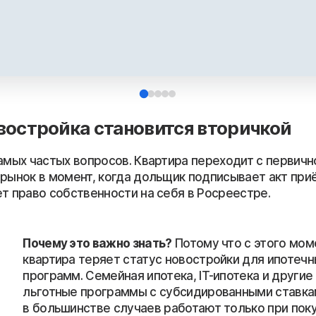
Почему это важно знать?
Потому что с этого мом
квартира теряет статус новостройки для ипотечн
программ. Семейная ипотека, IT-ипотека и другие
льготные программы с субсидированными ставк
в большинстве случаев работают только при пок
у застройщика по ДДУ. Купить квартиру в новом 
у физлица, которое уже получило ключи и оформ
собственность — значит купить вторичку, даже е
сдан полгода назад и в квартире никто не жил. Ль
ставки не будет.
му переуступка прав (продажа до получения ключей, 
 право собственности, а права требования по ДДУ) в
квартира ещё не стала вторичкой и можно воспользов
граммой.
 или новостройка: плюсы и минусы