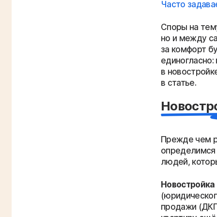
Часто задав
Споры на тему
но и между са
за комфорт бу
единогласно: 
в новостройк
в статье.
Новостро
Прежде чем р
определимся 
людей, котор
Новостройка
(юридическог
продажи (ДКП