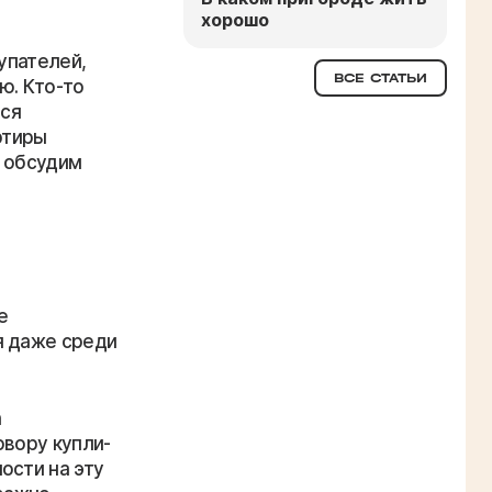
хорошо
упателей,
ВСЕ СТАТЬИ
ю. Кто-то
тся
ртиры
е обсудим
е
я даже среди
а
овору купли-
ости на эту