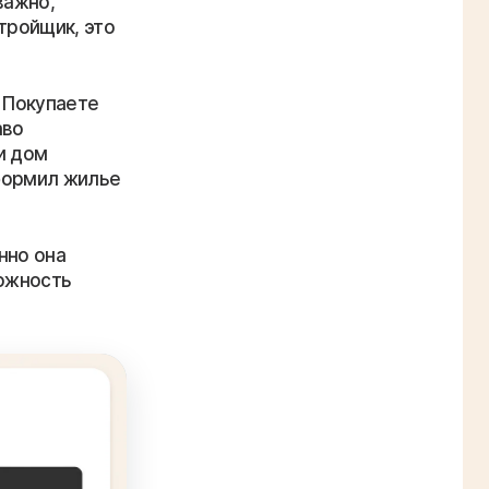
важно,
тройщик, это
. Покупаете
аво
и дом
оформил жилье
нно она
ложность