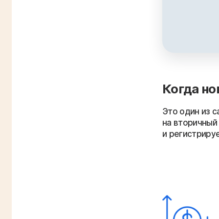
Именно поэто
переходит не
покупателя: 
льготной про
Вторичка