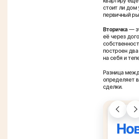
квартиру ещё 
стоит ли дом 
первичный ры
Вторичка
— эт
её через дог
собственност
построен два 
на себя и теп
Разница межд
определяет в
сделки.