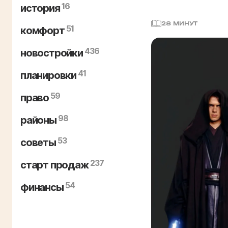
16
история
28 МИНУТ
51
комфорт
436
новостройки
41
планировки
59
право
98
районы
53
советы
237
старт продаж
54
финансы