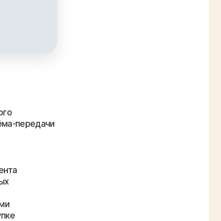
ента
ых
ами
упке
доме
ило
сли дом
готной
когда
ыгоднее для
аться