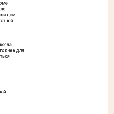
ной
т, нет
ижайшие 15-20
во
е.
еспроцентную
ия, которой
сё сами, без