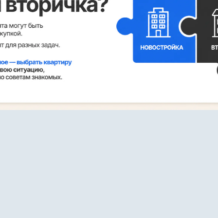
востройка становится вторичкой
амых частых вопросов. Квартира переходит с первичн
 рынок в момент, когда дольщик подписывает акт пр
т право собственности на себя в Росреестре.