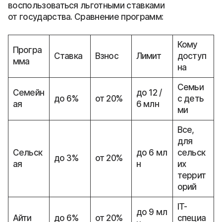
воспользоваться льготными ставками
от государства. Сравнение программ:
Кому
Програ
Ставка
Взнос
Лимит
доступ
мма
на
Семьи
Семейн
до 12 /
до 6%
от 20%
с деть
ая
6 млн
ми
Все,
для
Сельск
до 6 мл
сельск
до 3%
от 20%
ая
н
их
террит
орий
IT-
до 9 мл
Айти
до 6%
от 20%
специа