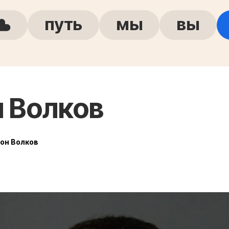
путь
мы
вы
 Волков
он Волков