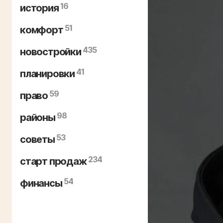
16
история
51
комфорт
435
новостройки
41
планировки
59
право
98
районы
53
советы
234
старт продаж
54
финансы