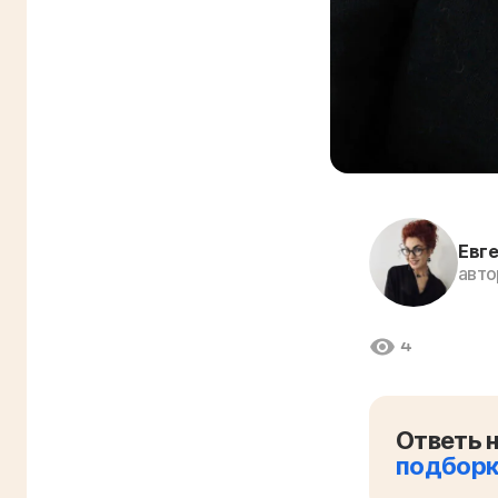
Евге
авто
4
Ответь н
подбор