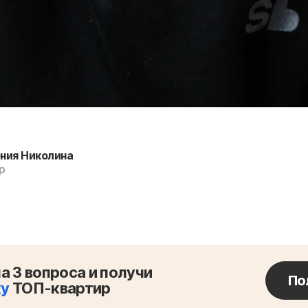
ния Николина
р
а 3 вопроса и получи
По
ку
ТОП-квартир