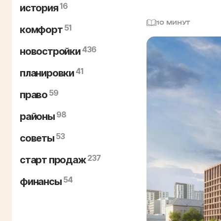
16
история
10 МИНУТ
51
комфорт
436
новостройки
41
планировки
59
право
98
районы
53
советы
237
старт продаж
54
финансы