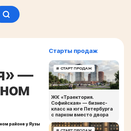
Старты продаж
я» —
# СТАРТ ПРОДАЖ
нном
ЖК «Траектория.
Софийская» — бизнес-
класс на юге Петербурга
с парком вместо двора
ном районе у Яузы
# СТАРТ ПРОДАЖ