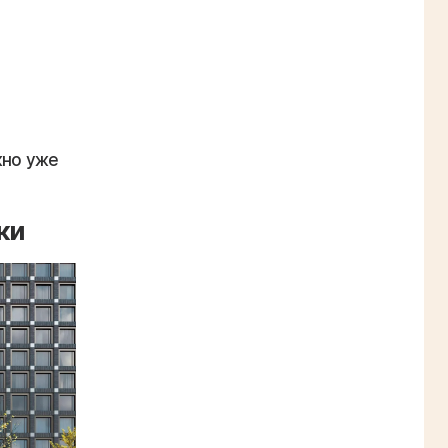
жно уже
ки