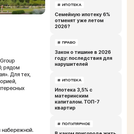
# ИПОТЕКА
Семейную ипотеку 6%
отменят уже летом
2026?
# ПРАВО
Закон о тишине в 2026
году: последствия для
 Group
нарушителей
О, рядом
я». Для тех,
# ИПОТЕКА
торией,
интересных
Ипотека 3,5% с
материнским
капиталом. ТОП-7
квартир
# ПОПУЛЯРНОЕ
 набережной.
В каком пригороде жить