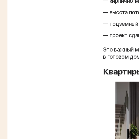
кирпично-м
высота пото
подземный 
проект сда
Это важный м
в готовом до
Квартиры