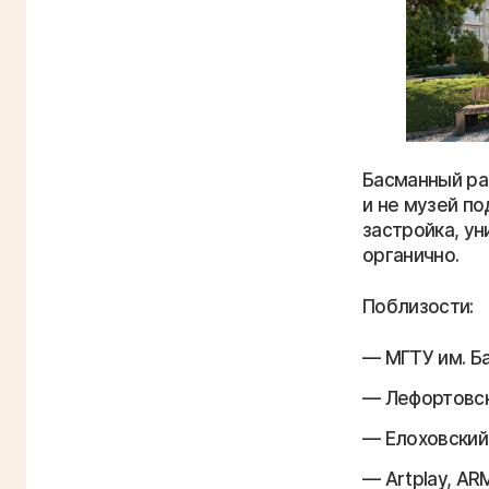
Басманный ра
и не музей по
застройка, у
органично.
Поблизости:
МГТУ им. Б
Лефортовск
Елоховский
Artplay, AR