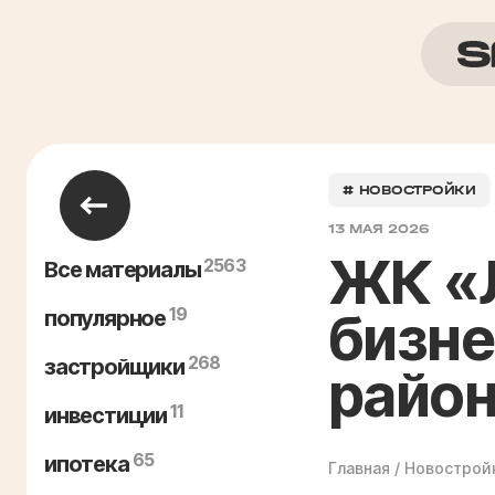
# НОВОСТРОЙКИ
13 МАЯ 2026
ЖК «
2563
Все материалы
19
бизне
популярное
268
застройщики
район
11
инвестиции
65
ипотека
Главная
/
Новострой