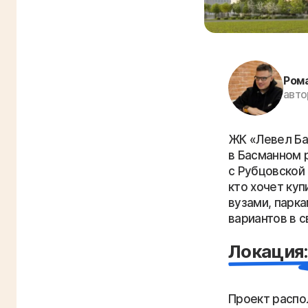
Ром
авто
ЖК «Левел Бау
в Басманном 
с Рубцовской
кто хочет куп
вузами, парка
вариантов в с
Локация:
Проект распо