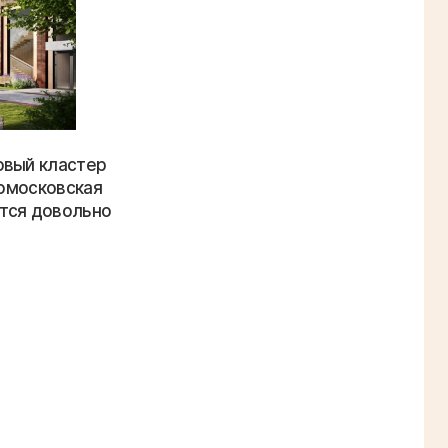
овый кластер
ромосковская
ются довольно