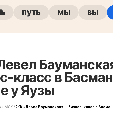
путь
мы
вы
Левел Бауманска
с-класс в Басма
е у Яузы
ки МСК
/
ЖК «Левел Бауманская» — бизнес-класс в Басман