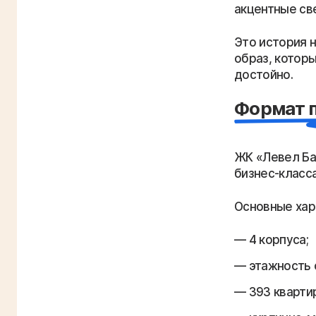
акцентные св
Это история н
образ, которы
достойно.
Формат 
ЖК «Левел Ба
бизнес-класса
Основные хар
4 корпуса;
этажность о
393 кварти