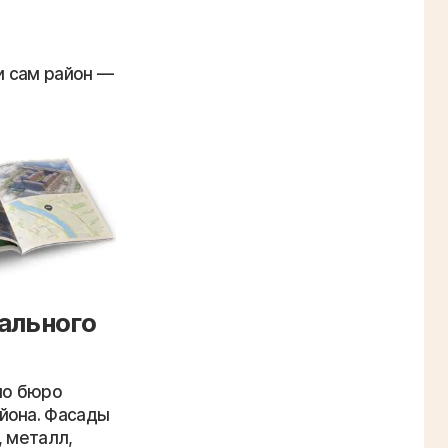
и сам район —
ального
ло бюро
йона. Фасады
, металл,