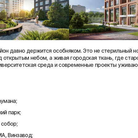
йон давно держится особняком. Это не стерильный н
д открытым небом, а живая городская ткань, где ста
ниверситетская среда и современные проекты ужива
аумана;
ий парк;
 собор;
MA, Винзавод;