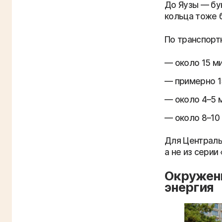
До Яузы — бу
кольца тоже 
По транспорт
около 15 м
примерно 1
около 4–5 
около 8–10
Для Централь
а не из серии
Окружени
энергия