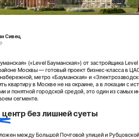
ан Сивец
р
манская» («Level Бауманская») от застройщика Level
районе Москвы — готовый проект бизнес-класса в ЦА
 набережной, метро «Бауманская» и «Электрозаводска
ить квартиру в Москве не на окраине, а в локации с ис
ми и понятной городской средой, это один из самых 
воем сегменте.
 центр без лишней суеты
ложен между Большой Почтовой улицей и Рубцовской