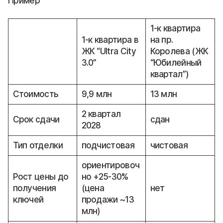
Пример
1-к квартира
1-к квартира в
на пр.
ЖК “Ultra City
Королева (ЖК
3.0”
“Юбилейный
квартал”)
Стоимость
9,9 млн
13 млн
2 квартал
Срок сдачи
сдан
2028
Тип отделки
подчистовая
чистовая
ориентировоч
Рост цены до
но +25-30%
получения
(цена
нет
ключей
продажи ~13
млн)