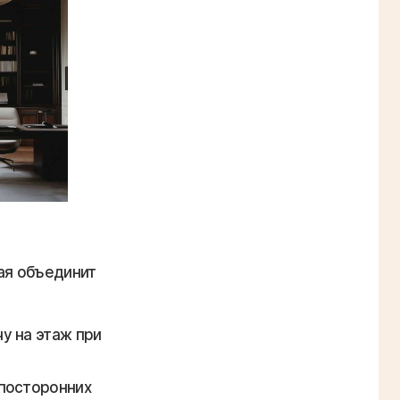
ая объединит
у на этаж при
 посторонних