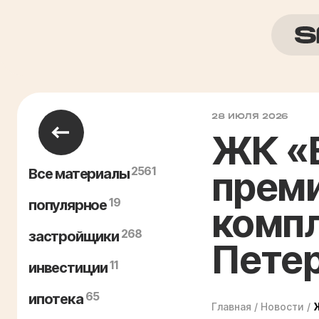
28 ИЮЛЯ 2026
ЖК «
2561
прем
Все материалы
19
популярное
компл
268
застройщики
Пете
11
инвестиции
65
ипотека
Главная
/
Новости
/