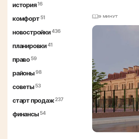
16
история
51
9 МИНУТ
комфорт
436
новостройки
41
планировки
59
право
98
районы
53
советы
237
старт продаж
54
финансы