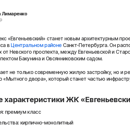
а Лимаренко
р
кс «Евгеньевский» станет новым архитектурным про
са в
Центральном районе
Санкт-Петербурга. Он расп
х от Невского проспекта, между Евгеньевской и Стар
спектом Бакунина и Овсянниковским садом.
ает не только современную жилую застройку, но и р
о «Мытного двора», который станет частью инфраст
е характеристики ЖК «Евгеньевск
я: премиум класс
ельства: кирпично-монолитный