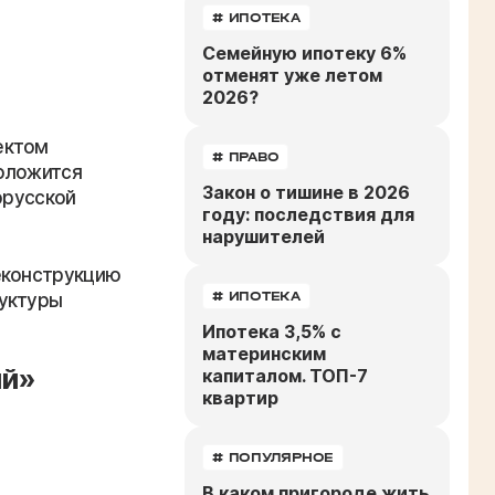
# ИПОТЕКА
Семейную ипотеку 6%
отменят уже летом
2026?
ектом
# ПРАВО
оложится
Закон о тишине в 2026
орусской
году: последствия для
нарушителей
еконструкцию
# ИПОТЕКА
руктуры
Ипотека 3,5% с
материнским
ий»
капиталом. ТОП-7
квартир
# ПОПУЛЯРНОЕ
В каком пригороде жить