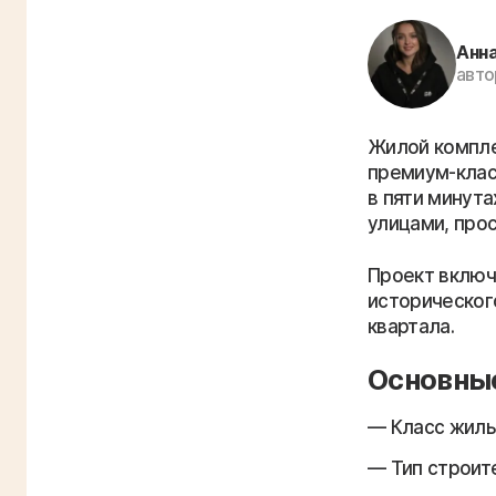
Анн
авто
Жилой компле
премиум-клас
в пяти минута
улицами, про
Проект включ
историческог
квартала.
Основны
Класс жиль
Тип строит