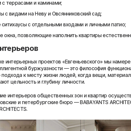
 с террасами и каминами;
ы с видами на Неву и Овсянниковский сад;
 ситихаусы с отдельными входами и личными патио;
е окна, позволяющие наполнить квартиры естествен
нтерьеров
ке интерьерных проектов «Евгеньевского» мы намер
ллигентной буржуазности — это философия функцион
о подхода к месту жизни людей, когда вещи, материа
ают цельность и глубину личности.
ие интерьеров общественных зон и квартир осущест
овские и петербургские бюро — BABAYANTS ARCHITE
ARCHITECTS.