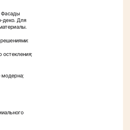
. Фасады
-деко. Для
 материалы.
 решениями:
 остекления;
 модерна;
миального