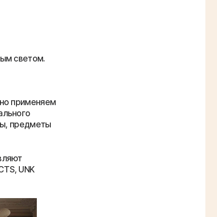
ным светом.
ено применяем
ального
лы, предметы
вляют
CTS, UNK