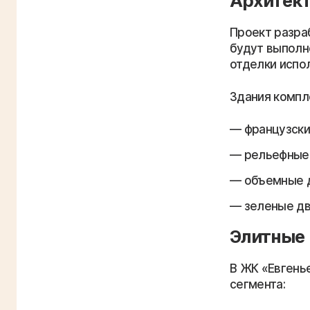
Архитект
Проект разра
будут выполн
отделки испо
Здания компл
французски
рельефные 
объемные д
зеленые дв
Элитные
В ЖК «Евгень
сегмента: