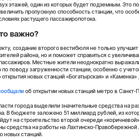
вух этажей, один из которых будет подземным. Это п
увеличить пропускную способность станции, что особ
условиях растущего пассажиропотока.
то важно?
екту, создание второго вестибюля не только улучшит
жителей района, но и поможет справиться с увеличи
пассажиров. Местные жители неоднократно выражал
 по поводу загруженности станции, особенно с учет
 открытия новых станций «Богатырская» и «Каменка» 
сообщали
об открытии новых станций метро в Санкт-
власти города выделили значительные средства на ра
а. В бюджете заложено 51 миллиард рублей, из котор
йдут на строительство второй очереди «коричневой»
ы средства на работы на Лахтинско-Правобережной 
о новых станций.