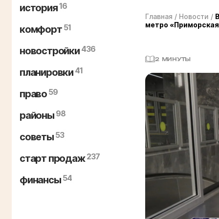
16
история
Главная
/
Новости
/
метро «Приморска
51
комфорт
436
новостройки
2 МИНУТЫ
41
планировки
59
право
98
районы
53
советы
237
старт продаж
54
финансы