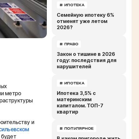
# ИПОТЕКА
Семейную ипотеку 6%
отменят уже летом
2026?
# ПРАВО
Закон о тишине в 2026
году: последствия для
нарушителей
# ИПОТЕКА
ных
Ипотека 3,5% с
ии метро
материнским
фраструктуры
капиталом. ТОП-7
квартир
роительству и
сильевском
# ПОПУЛЯРНОЕ
 будет
В каком пригороде жить