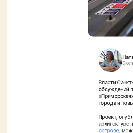
Нат
Эксп
Власти Санкт
обсуждений п
«Приморская»
города и пов
Проект, опуб
архитектуре,
острове,
межд