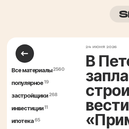
24 ИЮНЯ 2026
В Пет
2560
запла
Все материалы
19
популярное
строи
268
застройщики
вести
11
инвестиции
«При
65
ипотека