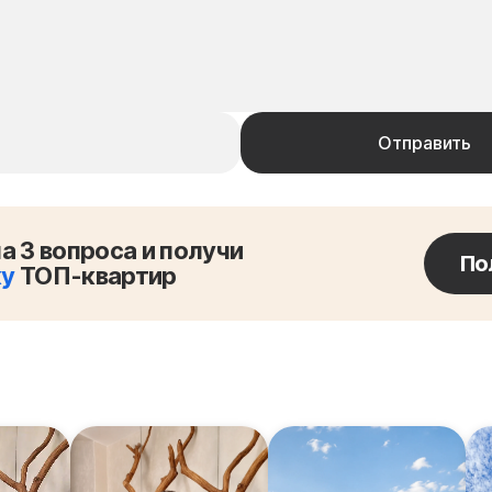
а 3 вопроса и получи
По
ку
ТОП-квартир