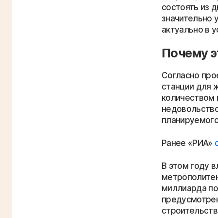
состоять из д
значительно 
актуально в 
Почему э
Согласно про
станции для 
количеством 
недовольство
планируемого
Ранее «РИА»
В этом году 
метрополитен
миллиарда по
предусмотрен
строительств