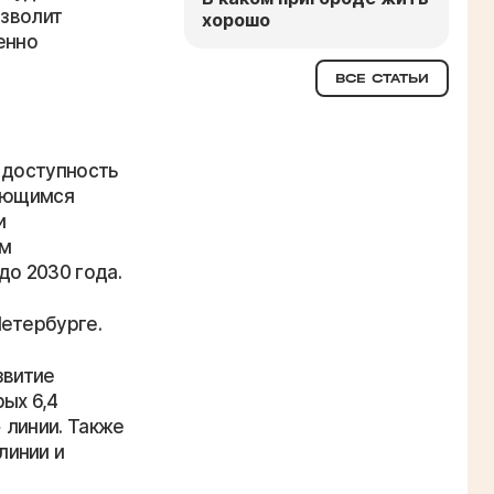
озволит
хорошо
енно
ВСЕ СТАТЬИ
 доступность
вающимся
и
ом
до 2030 года.
Петербурге.
звитие
ых 6,4
 линии. Также
линии и