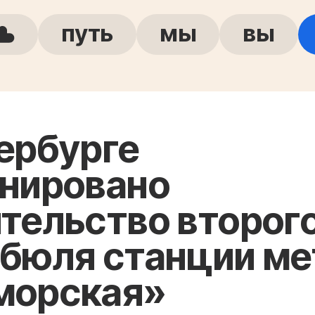
путь
мы
вы
ербурге
нировано
тельство второг
бюля станции ме
морская»