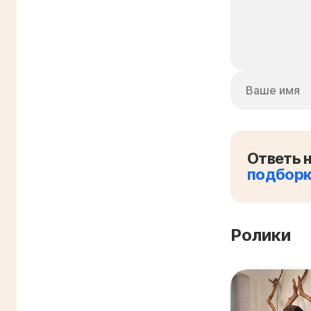
Ответь н
подбор
Ролики