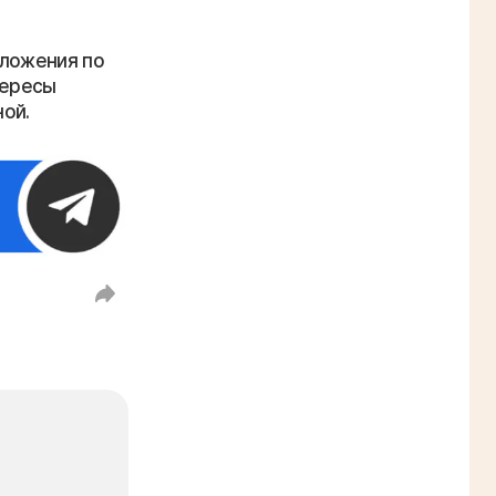
дложения по
тересы
ой.