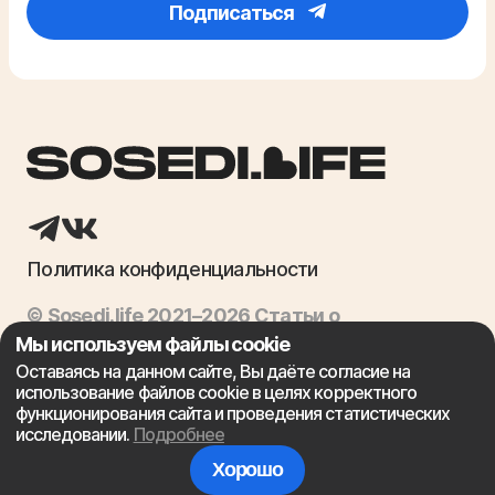
Подписаться
Политика конфиденциальности
© Sosedi.life 2021–2026 Статьи о
недвижимости, ипотека, продажа квартир
Мы используем файлы cookie
Оставаясь на данном сайте, Вы даёте согласие на
использование файлов cookie в целях корректного
Сайт не является финансовой организацией и предоставляет
функционирования сайта и проведения статистических
лишь посреднические консультационные услуги, связанные с
исследовании.
Подробнее
ипотекой. Выдачей ипотечных кредитов занимаются
соответствующие финансовые учреждения.
Хорошо