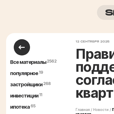
12 СЕНТЯБРЯ 2025
Прави
2562
подде
Все материалы
19
популярное
согла
268
застройщики
кварт
11
инвестиции
65
ипотека
Главная
/
Новости
/
квартир