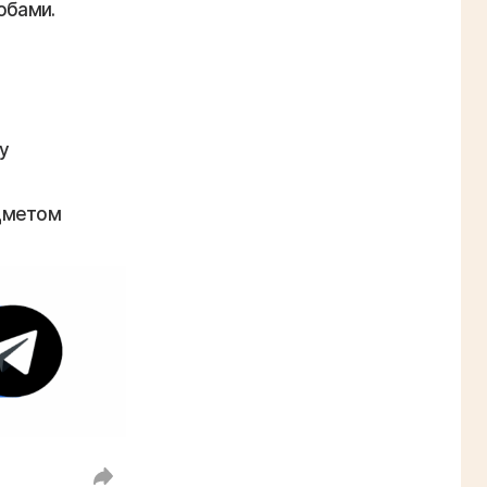
обами.
у
дметом