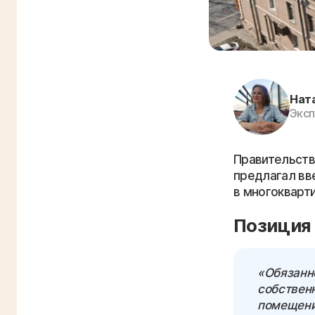
Нат
Эксп
Правительств
предлагал вв
в многокварти
Позиция
«Обязанн
собствен
помещени