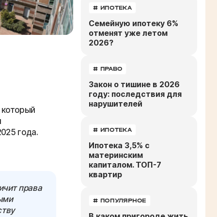
# ИПОТЕКА
Семейную ипотеку 6%
отменят уже летом
2026?
# ПРАВО
Закон о тишине в 2026
году: последствия для
нарушителей
 который
я
# ИПОТЕКА
025 года.
Ипотека 3,5% с
материнским
капиталом. ТОП-7
квартир
ичит права
ыми
# ПОПУЛЯРНОЕ
ству
В каком пригороде жить