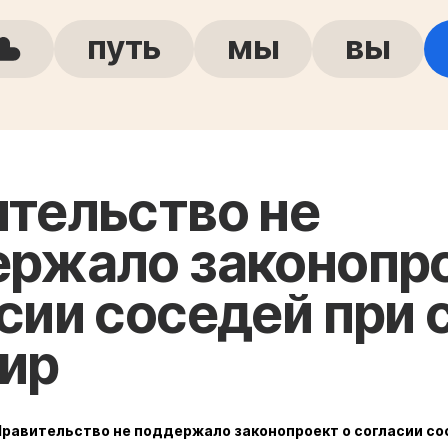
путь
мы
вы
тельство не
ржало законопро
сии соседей при 
ир
Правительство не поддержало законопроект о согласии со