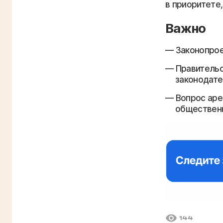
в приоритете
Важно
Законопрое
Правитель
законодате
Вопрос аре
общественн
144