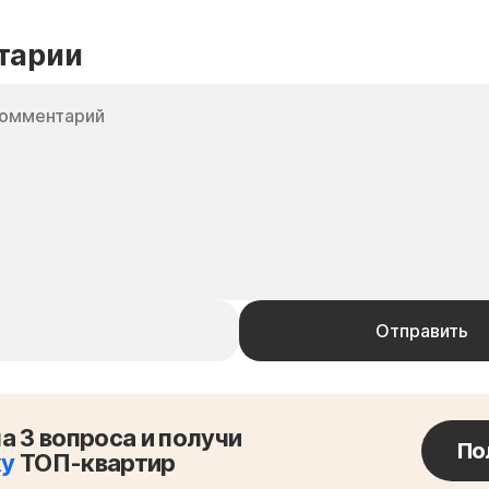
тарии
а 3 вопроса и получи
По
ку
ТОП-квартир