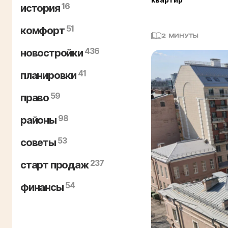
16
история
51
комфорт
2 МИНУТЫ
436
новостройки
41
планировки
59
право
98
районы
53
советы
237
старт продаж
54
финансы