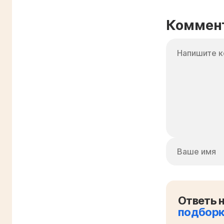
Коммен
Ответь н
подбор