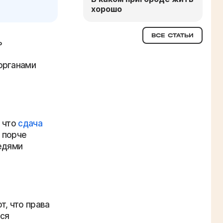
хорошо
ВСЕ СТАТЬИ
ь
органами
, что
сдача
и порче
едями
т, что права
ся