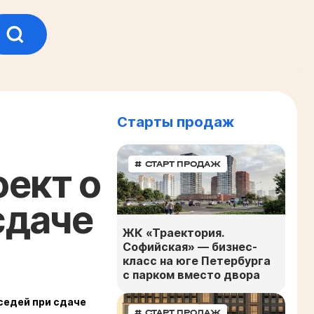
Старты продаж
# СТАРТ ПРОДАЖ
ект о
сдаче
ЖК «Траектория.
Софийская» — бизнес-
класс на юге Петербурга
с парком вместо двора
седей при сдаче
# СТАРТ ПРОДАЖ