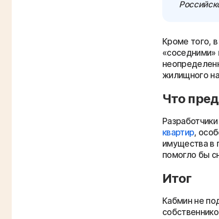
Российск
Кроме того, в
«соседними» 
неопределенн
жилищного на
Что пред
Разработчики
квартир
, осо
имущества в 
помогло бы сн
Итог
Кабмин не по
собственнико