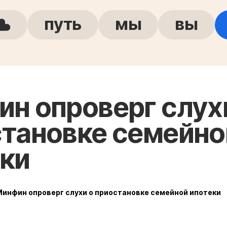
путь
мы
вы
н опроверг слух
тановке семейно
ки
Минфин опроверг слухи о приостановке семейной ипотеки