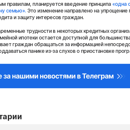
ым правилам, планируется введение принципа
«одна 
дну семью».
Это изменение направлено на упрощение 
едита и защиту интересов граждан.
временные трудности в некоторых кредитных организ
мейной ипотеки остается доступной для большинства
вает граждан обращаться за информацией непосред
поддаваться панике из-за слухов о приостановке прог
тарии