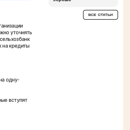
ВСЕ СТАТЬИ
ганизации
жно уточнять
ссельхозбанк
к на кредиты
на одну-
рые вступят