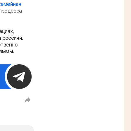
семейная
процесса
ациях,
 россиян.
ственно
раммы.