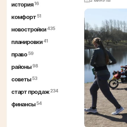
2 МИНУТЫ
16
история
51
комфорт
435
новостройки
41
планировки
59
право
98
районы
53
советы
234
старт продаж
54
финансы