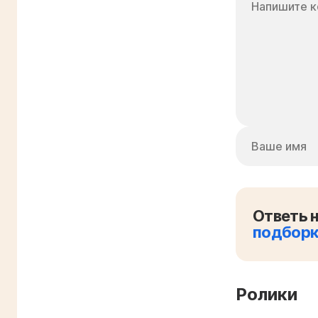
Ответь н
подбор
Ролики