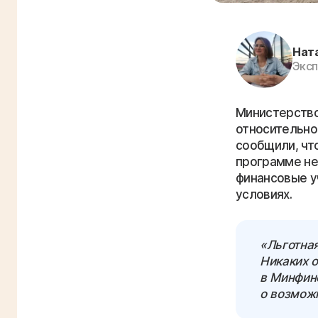
Нат
Эксп
Министерство
относительно
сообщили, что
программе не
финансовые у
условиях.
«Льготная
Никаких о
в Минфине
о возмож