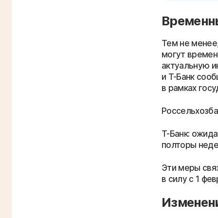
Временны
Тем не менее
могут времен
актуальную и
и Т-Банк соо
в рамках гос
Россельхозбан
Т-Банк: ожид
полторы неде
Эти меры свя
в силу с 1 фе
Изменени