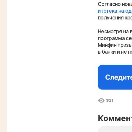
Согласно нов
ипотека на о
получения кр
Несмотря на 
программа се
Минфин призы
в банки и не 
321
Коммен