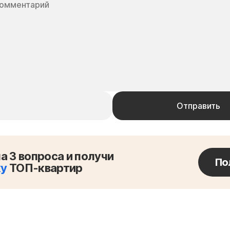
а 3 вопроса и получи
По
ку
ТОП-квартир