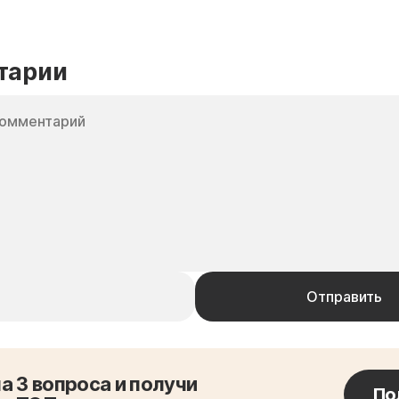
тарии
а 3 вопроса и получи
По