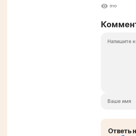
310
Коммен
Ответь н