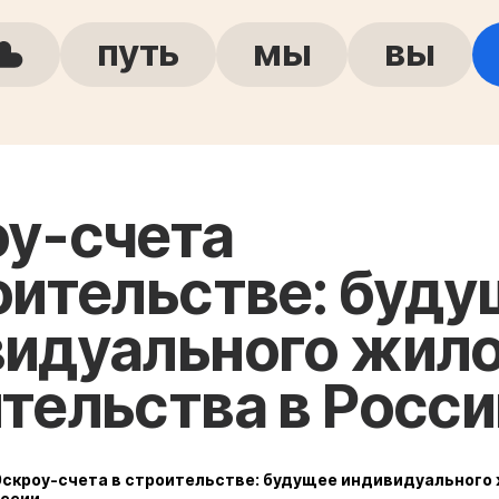
путь
мы
вы
у-счета
оительстве: буд
идуального жило
тельства в Росси
Эскроу-счета в строительстве: будущее индивидуального
оссии