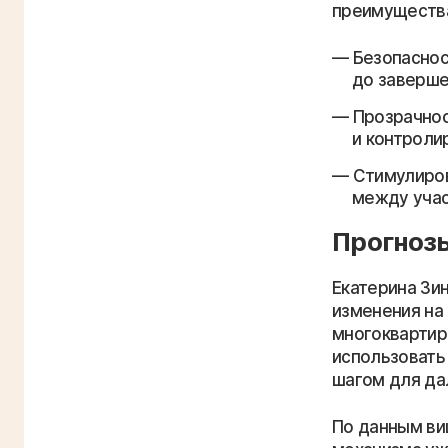
преимущества
Безопаснос
до заверше
Прозрачнос
и контроли
Стимулиров
между учас
Прогнозы
Екатерина Зи
изменения на
многоквартир
использовать 
шагом для да
По данным ви