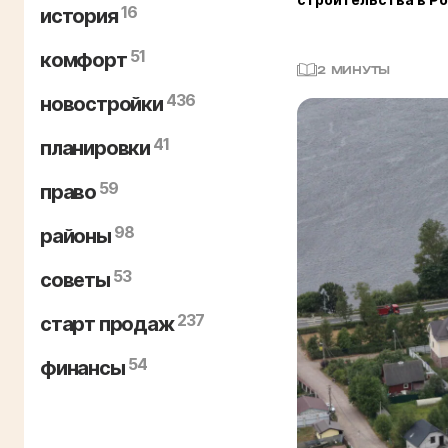
16
история
51
комфорт
2 МИНУТЫ
436
новостройки
41
планировки
59
право
98
районы
53
советы
237
старт продаж
54
финансы