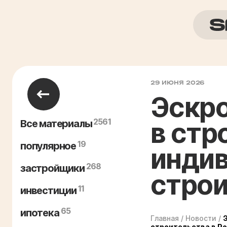
29 ИЮНЯ 2026
Эскро
2561
в стр
Все материалы
19
популярное
индив
268
застройщики
строи
11
инвестиции
65
ипотека
Главная
/
Новости
/
строительства в Р