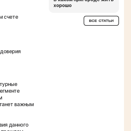
хорошо
м счете
ВСЕ СТАТЬИ
 доверия
ктурные
сегменте
м
 станет важным
вия данного