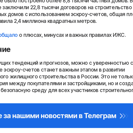
е было построено более 8,8 тысячи частных домов. 
е заключили 22,8 тысячи договоров на строительство
ых домов с использованием эскроу-счетов, общая п
авила 2,4 миллиона квадратных метров.
общало
о плюсах, минусах и важных правилах ИЖС.
ние
ущих тенденций и прогнозов, можно с уверенностью ск
е эскроу-счетов станет важным этапом в развитии
ого жилищного строительства в России. Это не тольк
рия между покупателями и застройщиками, но и созд
 безопасную среду для всех участников строительног