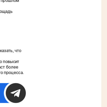
В прошлом
лощадь
азать, что
о повысит
аст более
о процесса.