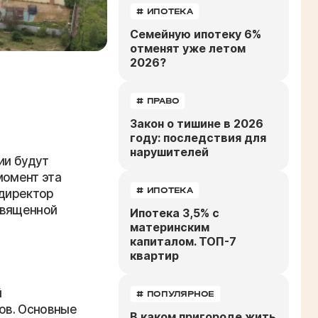
# ИПОТЕКА
Семейную ипотеку 6%
отменят уже летом
2026?
# ПРАВО
Закон о тишине в 2026
году: последствия для
нарушителей
ии будут
момент эта
# ИПОТЕКА
 директор
священной
Ипотека 3,5% с
материнским
капиталом. ТОП-7
квартир
й
# ПОПУЛЯРНОЕ
ков. Основные
В каком пригороде жить