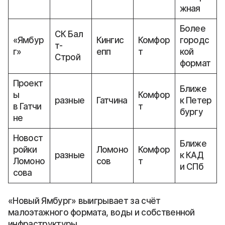
жная
Более
СК Бал
«Ямбур
Кингис
Комфор
городс
т-
г»
епп
т
кой
Строй
формат
Проект
Ближе
ы
Комфор
разные
Гатчина
к Петер
в Гатчи
т
бургу
не
Новост
Ближе
ройки
Ломоно
Комфор
разные
к КАД
Ломоно
сов
т
и СПб
сова
«Новый Ямбург» выигрывает за счёт
малоэтажного формата, воды и собственной
инфраструктуры.