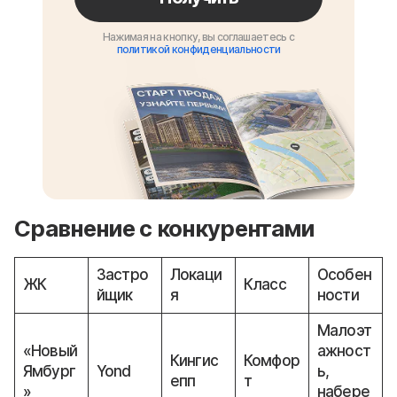
Нажимая на кнопку, вы соглашаетесь с
политикой конфиденциальности
Сравнение с конкурентами
Застро
Локаци
Особен
ЖК
Класс
йщик
я
ности
Малоэт
«Новый
ажност
Кингис
Комфор
Ямбург
Yond
ь,
епп
т
»
набере