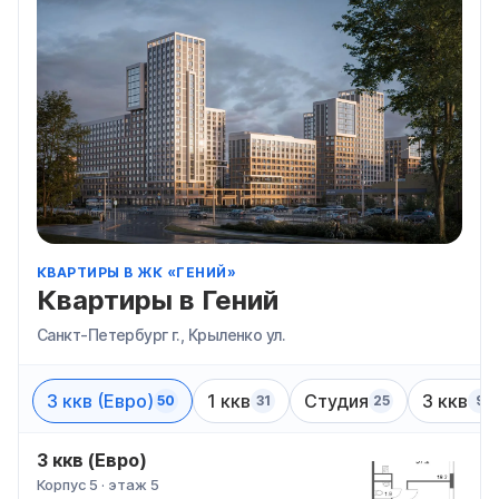
КВАРТИРЫ В ЖК «ГЕНИЙ»
Квартиры в Гений
Санкт-Петербург г., Крыленко ул.
3 ккв (Евро)
1 ккв
Студия
3 ккв
50
31
25
9
3 ккв (Евро)
Корпус 5 · этаж 5