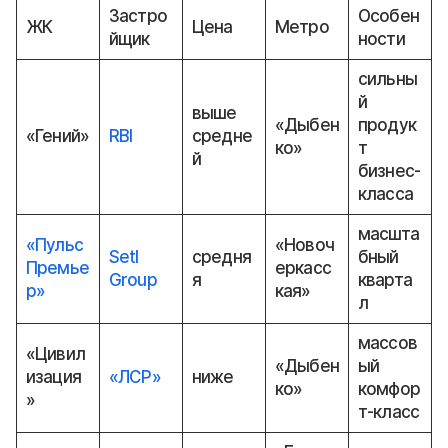
Застро
Особен
ЖК
Цена
Метро
йщик
ности
сильны
й
выше
«Дыбен
продук
«Гений»
RBI
средне
ко»
т
й
бизнес-
класса
масшта
«Пульс
«Новоч
Setl
средня
бный
Премье
еркасс
Group
я
кварта
р»
кая»
л
массов
«Цивил
«Дыбен
ый
изация
«ЛСР»
ниже
ко»
комфор
»
т-класс