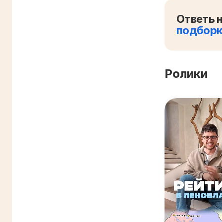
Ответь н
подбор
Ролики