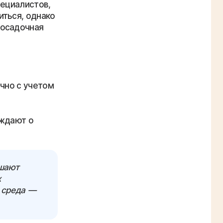
пециалистов,
иться, однако
посадочная
ично с учетом
еждают о
ышают
х
 среда —