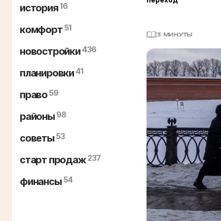
16
история
51
комфорт
3 МИНУТЫ
436
новостройки
41
планировки
59
право
98
районы
53
советы
237
старт продаж
54
финансы