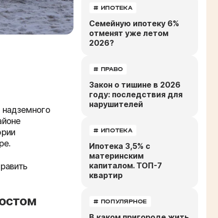
# ИПОТЕКА
Семейную ипотеку 6%
отменят уже летом
2026?
# ПРАВО
Закон о тишине в 2026
году: последствия для
нарушителей
о надземного
айоне
# ИПОТЕКА
ории
ре.
Ипотека 3,5% с
материнским
капиталом. ТОП-7
править
квартир
мостом
# ПОПУЛЯРНОЕ
В каком пригороде жить