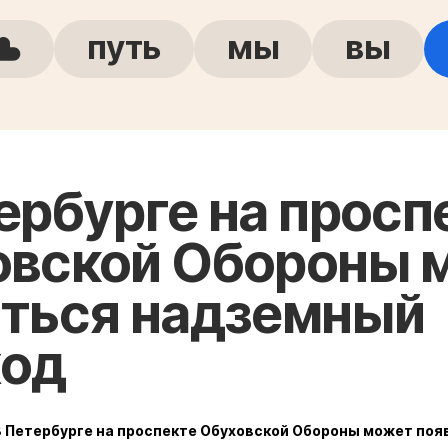
путь
мы
вы
ербурге на просп
овской Обороны 
иться надземный
ход
В Петербурге на проспекте Обуховской Обороны может по