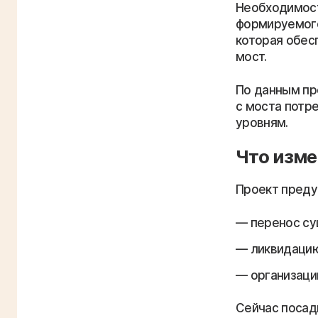
Необходимост
формируемого
которая обес
мост.
По данным пр
с моста потр
уровням.
Что изме
Проект преду
перенос су
ликвидацию
организаци
Сейчас посад