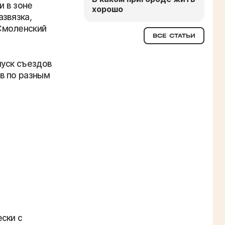
и в зоне
хорошо
звязка,
Смоленский
ВСЕ СТАТЬИ
пуск съездов
в по разным
ски с