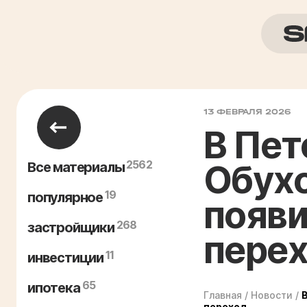
13 ФЕВРАЛЯ 2026
В Пет
2562
Обух
Все материалы
19
популярное
появ
268
застройщики
пере
11
инвестиции
65
ипотека
Главная
/
Новости
/
переход