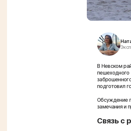
Нат
Эксп
В Невском ра
пешеходного 
заброшенного
подготовил г
Обсуждение п
замечания и 
Связь с 