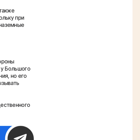
также
ольку при
 наземные
ороны
 у Большого
ия, но его
ызывать
щественного