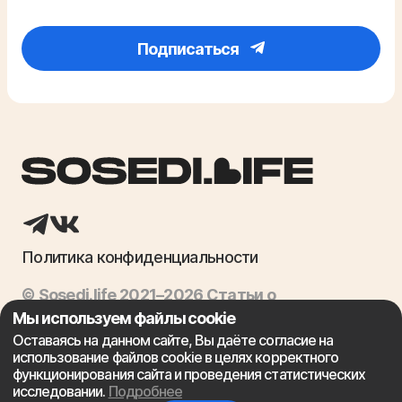
Подписаться
Политика конфиденциальности
© Sosedi.life 2021–2026 Статьи о
недвижимости, ипотека, продажа квартир
Мы используем файлы cookie
Оставаясь на данном сайте, Вы даёте согласие на
использование файлов cookie в целях корректного
Сайт не является финансовой организацией и предоставляет
функционирования сайта и проведения статистических
лишь посреднические консультационные услуги, связанные с
исследовании.
Подробнее
ипотекой. Выдачей ипотечных кредитов занимаются