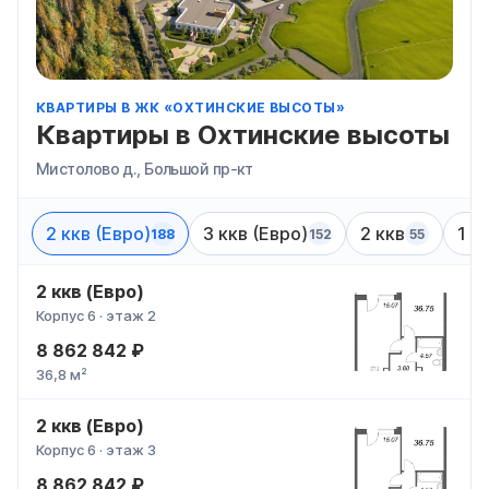
КВАРТИРЫ В ЖК «ОХТИНСКИЕ ВЫСОТЫ»
Квартиры в Охтинские высоты
Мистолово д., Большой пр-кт
2 ккв (Евро)
3 ккв (Евро)
2 ккв
1 к
188
152
55
2 ккв (Евро)
Корпус 6 · этаж 2
8 862 842 ₽
36,8 м²
2 ккв (Евро)
Корпус 6 · этаж 3
8 862 842 ₽