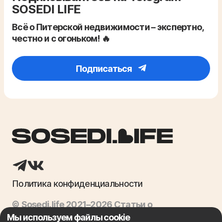
SOSEDI LIFE
Всё о Питерской недвижимости – экспертно,
честно и с огоньком! 🔥
Подписаться
Политика конфиденциальности
© Sosedi.life 2021–2026 Статьи о
недвижимости, ипотека, продажа квартир
Мы используем файлы cookie