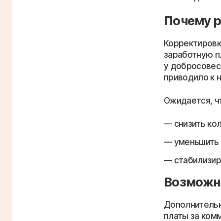
Почему р
Корректировка
заработную пл
у добросовес
приводило к 
Ожидается, ч
снизить ко
уменьшить 
стабилизир
Возможн
Дополнительн
платы за ком