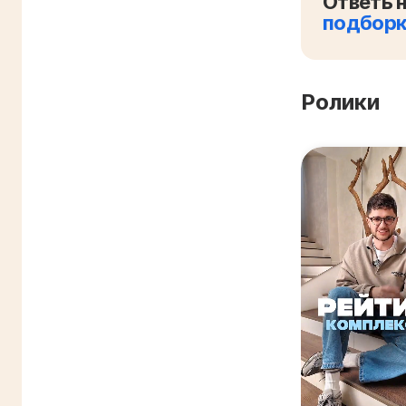
Ответь н
подбор
Ролики