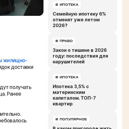
# ИПОТЕКА
Семейную ипотеку 6%
отменят уже летом
2026?
# ПРАВО
Закон о тишине в 2026
году: последствия для
ы жилищно-
нарушителей
ядок доставки
# ИПОТЕКА
Ипотека 3,5% с
дут получать
материнским
ца. Ранее
капиталом. ТОП-7
квартир
ительно.
# ПОПУЛЯРНОЕ
требовалось
В каком пригороде жить