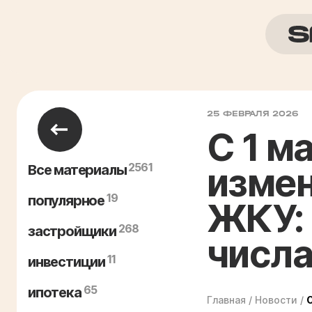
25 ФЕВРАЛЯ 2026
С 1 м
2561
измен
Все материалы
19
популярное
ЖКУ: 
268
застройщики
числ
11
инвестиции
65
ипотека
Главная
/
Новости
/