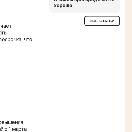
хорошо
ВСЕ СТАТЬИ
учает
аты
осрочка, что
повышения
й с 1 марта