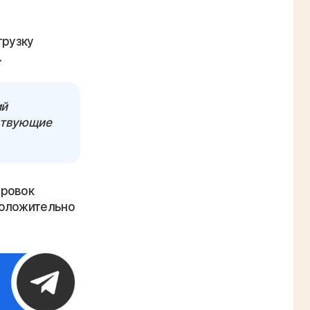
грузку
.
ий
йствующие
ировок
положительно