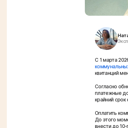
Нат
Эксп
С 1 марта 202
коммунальных
квитанций ме
Согласно обн
платежные до
крайний срок 
Оплатить ком
До этого мом
внести до 10-