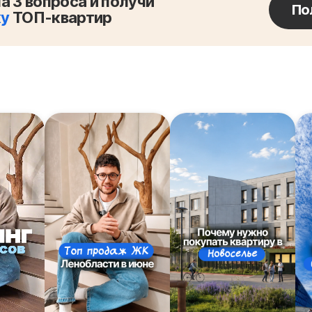
а 3 вопроса и получи
По
ку
ТОП-квартир