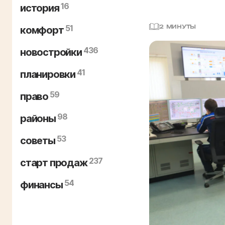
16
история
51
2 МИНУТЫ
комфорт
436
новостройки
41
планировки
59
право
98
районы
53
советы
237
старт продаж
54
финансы