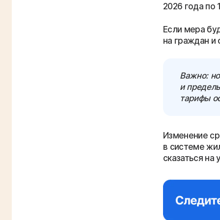
2026 года по 
Если мера бу
на граждан и
Важно: н
и предел
тарифы о
Изменение ср
в системе жи
сказаться на