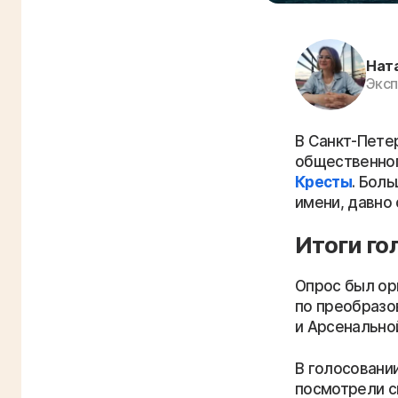
Нат
Эксп
В Санкт-Пете
общественног
Кресты
. Бол
имени, давно
Итоги го
Опрос был ор
по преобразо
и Арсенально
В голосовании
посмотрели с