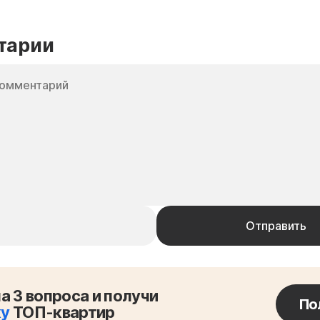
тарии
а 3 вопроса и получи
По
ку
ТОП-квартир