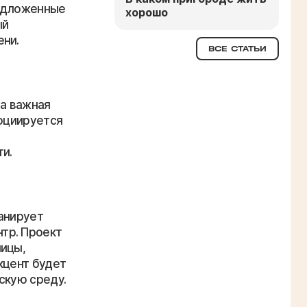
редложенные
хорошо
ый
ени.
ВСЕ СТАТЬИ
 а важная
социируется
и.
анирует
тр. Проект
лицы,
кцент будет
скую среду.