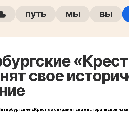
путь
мы
вы
рбургские «Крес
нят свое истори
ние
Петербургские «Кресты» сохранят свое историческое наз