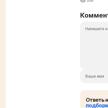
226
Коммен
Ответь н
подбор