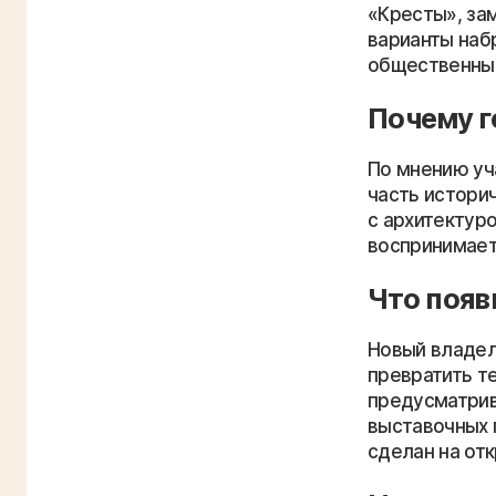
«Кресты», за
варианты наб
общественный
Почему 
По мнению уч
часть истори
с архитектуро
воспринимает
Что появ
Новый владел
превратить т
предусматрив
выставочных 
сделан на от