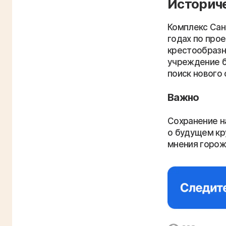
Историче
Комплекс Сан
годах по про
крестообразны
учреждение б
поиск нового
Важно
Сохранение н
о будущем кр
мнения горож