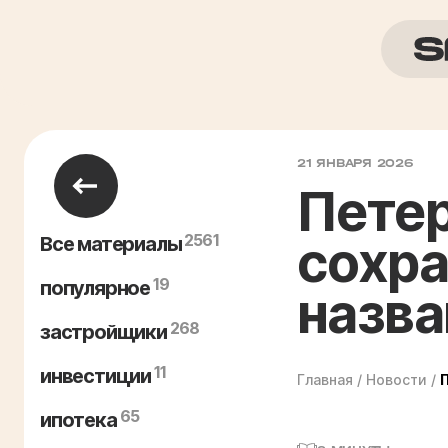
21 ЯНВАРЯ 2026
Пете
2561
сохра
Все материалы
19
популярное
назва
268
застройщики
11
инвестиции
Главная
/
Новости
/
65
ипотека