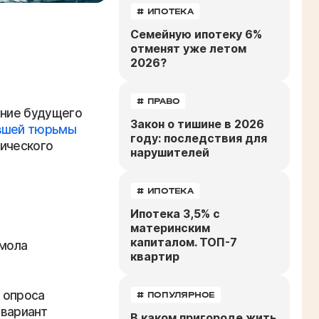
# ИПОТЕКА
Семейную ипотеку 6%
отменят уже летом
2026?
# ПРАВО
ание будущего
Закон о тишине в 2026
вшей тюрьмы
году: последствия для
рического
нарушителей
# ИПОТЕКА
Ипотека 3,5% с
материнским
капиталом. ТОП-7
омола
квартир
у опроса
# ПОПУЛЯРНОЕ
 вариант
В каком пригороде жить