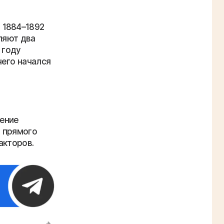
 1884–1892
ляют два
 году
чего начался
шение
м прямого
акторов.