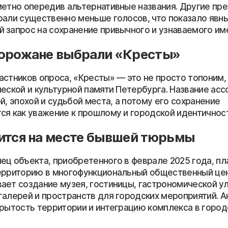
метно опередив альтернативные названия. Другие п
рали существенно меньше голосов, что показало явн
 запрос на сохранение привычного и узнаваемого им
горожане выбрали «Кресты»
астников опроса, «Кресты» — это не просто топоним,
ческой и культурной памяти Петербурга. Название ас
й, эпохой и судьбой места, а потому его сохранение
ся как уважение к прошлому и городской идентичност
ится на месте бывшей тюрьмы
ец объекта, приобретенного в феврале 2025 года, пл
ерриторию в многофункциональный общественный цен
ает создание музея, гостиницы, гастрономической у
галерей и пространств для городских мероприятий. А
крытость территории и интеграцию комплекса в город