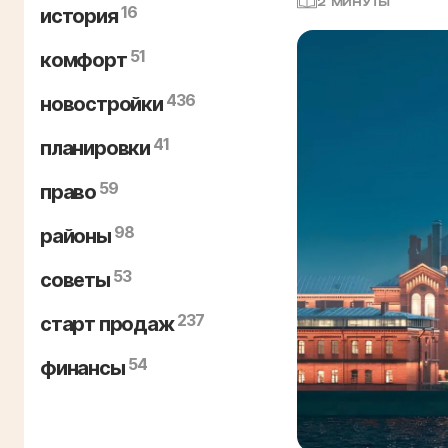
2 МИНУТЫ
16
история
51
комфорт
436
новостройки
41
планировки
59
право
98
районы
53
советы
237
старт продаж
54
финансы