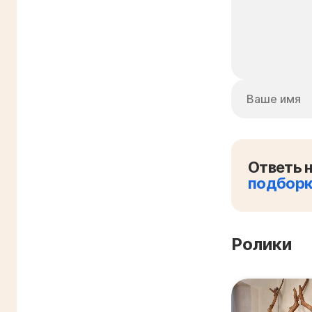
Ответь н
подбор
Ролики