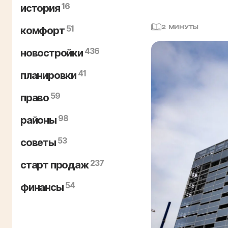
16
история
51
2 МИНУТЫ
комфорт
436
новостройки
41
планировки
59
право
98
районы
53
советы
237
старт продаж
54
финансы