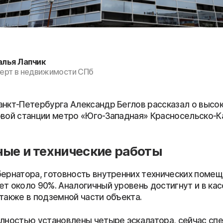
алья Лапчик
ерт в недвижимости СПб
анкт-Петербурга Александр Беглов рассказал о высо
овой станции метро «Юго-Западная» Красносельско-К
ые и технические работы
бернатора, готовность внутренних технических помещ
ет около 90%. Аналогичный уровень достигнут и в ка
также в подземной части объекта.
олностью установлены четыре эскалатора, сейчас сп