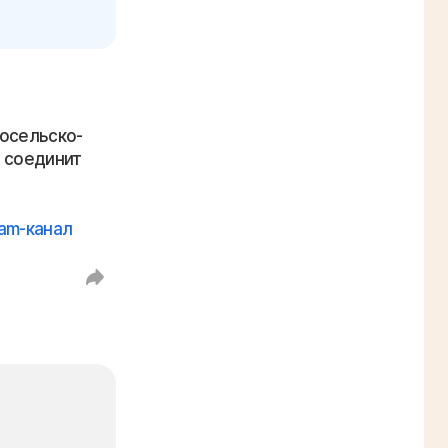
носельско-
 соединит
ram-канал