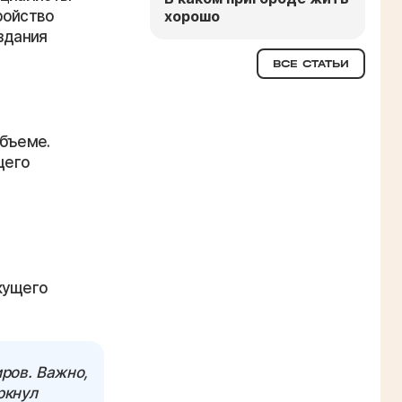
ройство
хорошо
здания
ВСЕ СТАТЬИ
объеме.
щего
кущего
ров. Важно,
ркнул