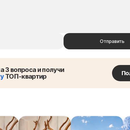
а 3 вопроса и получи
По
ку
ТОП-квартир