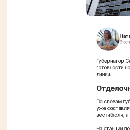
Нат
Эксп
Губернатор С
готовности н
линии.
Отделочн
По словам гу
уже составля
вестибюля, а 
На станции п