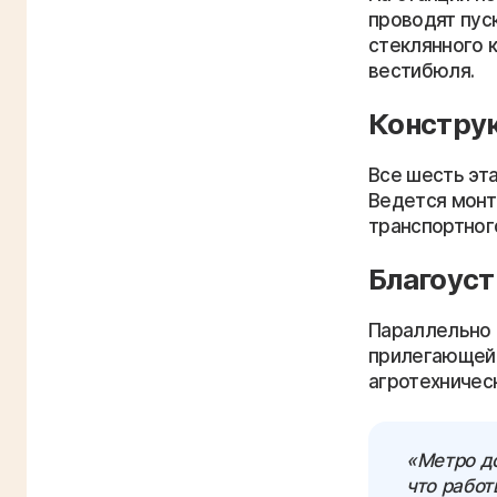
проводят пус
стеклянного 
вестибюля.
Конструк
Все шесть эт
Ведется монт
транспортного
Благоуст
Параллельно 
прилегающей 
агротехническ
«Метро д
что работ