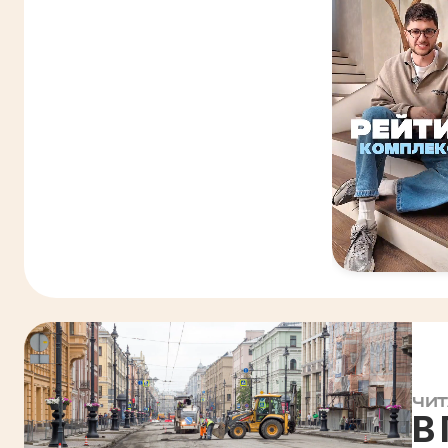
ЧИТ
В 