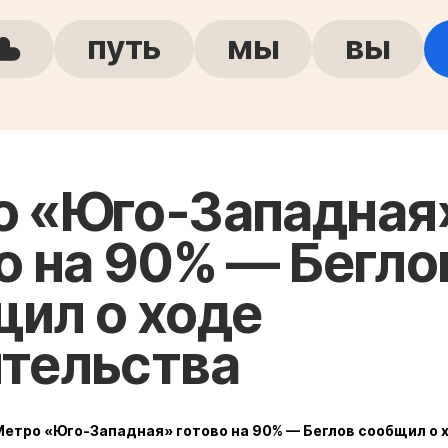
путь
мы
вы
о «Юго-Западная
о на 90% — Бегло
ил о ходе
тельства
Метро «Юго-Западная» готово на 90% — Беглов сообщил о 