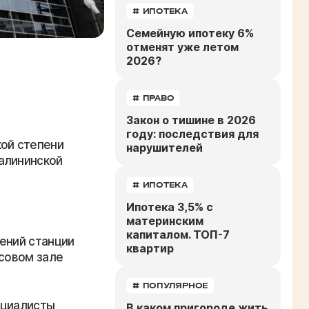
# ИПОТЕКА
Семейную ипотеку 6%
отменят уже летом
2026?
# ПРАВО
Закон о тишине в 2026
году: последствия для
кой степени
нарушителей
алининской
# ИПОТЕКА
Ипотека 3,5% с
материнским
капиталом. ТОП-7
ений станции
квартир
ссовом зале
# ПОПУЛЯРНОЕ
ециалисты
В каком пригороде жить