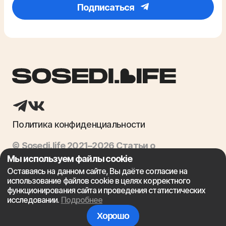
Подписаться
Политика конфиденциальности
© Sosedi.life 2021–2026 Статьи о
недвижимости, ипотека, продажа квартир
Мы используем файлы cookie
Оставаясь на данном сайте, Вы даёте согласие на
использование файлов cookie в целях корректного
Сайт не является финансовой организацией и предоставляет
функционирования сайта и проведения статистических
лишь посреднические консультационные услуги, связанные с
исследовании.
Подробнее
ипотекой. Выдачей ипотечных кредитов занимаются
соответствующие финансовые учреждения.
Хорошо