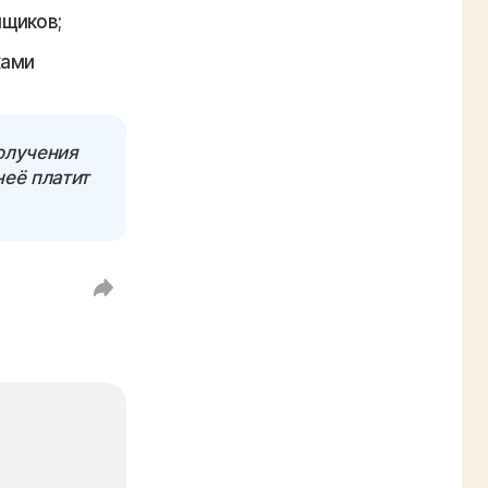
мщиков;
ками
олучения
неё платит