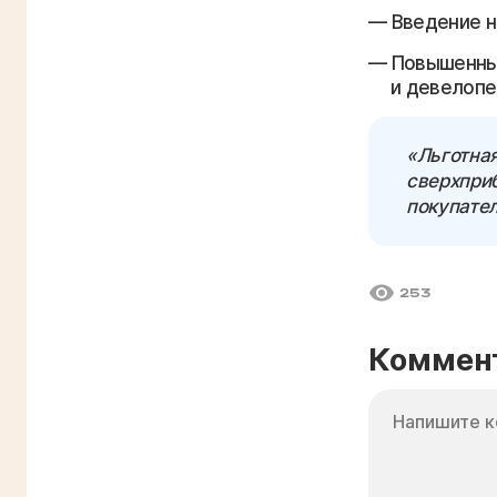
Введение н
Повышенный
и девелопе
«Льготна
сверхприб
покупате
253
Коммен