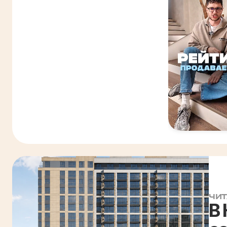
ЧИТ
В 