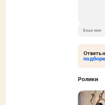
Ответь н
подбор
Ролики