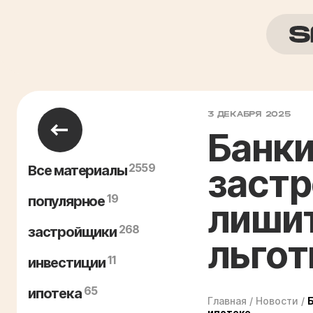
3 ДЕКАБРЯ 2025
Банки
2559
застр
Все материалы
19
популярное
лишит
268
застройщики
льгот
11
инвестиции
65
ипотека
Главная
/
Новости
/
ипотеке