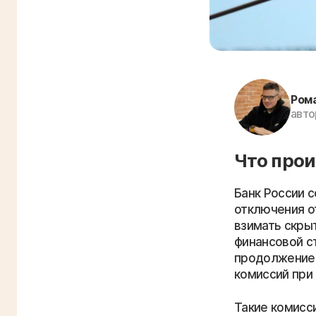
Ром
авто
Что про
Банк России 
отключения о
взимать скры
финансовой с
продолжением
комиссий при 
Такие комисси