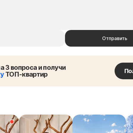
а 3 вопроса и получи
По
ку
ТОП-квартир