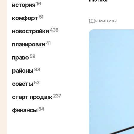
16
история
51
комфорт
2 МИНУТЫ
436
новостройки
41
планировки
59
право
98
районы
53
советы
237
старт продаж
54
финансы