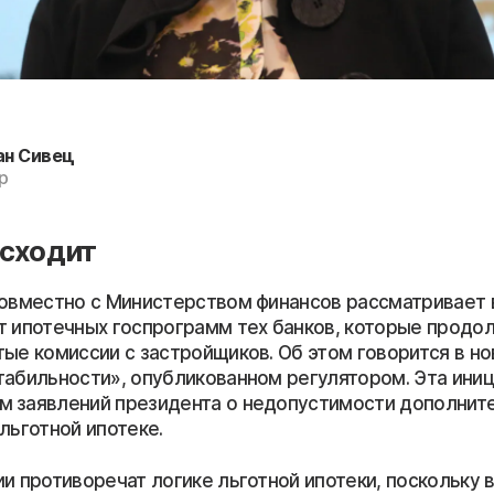
ан Сивец
р
исходит
совместно с Министерством финансов рассматривает
т ипотечных госпрограмм тех банков, которые продо
тые комиссии с застройщиков. Об этом говорится в н
табильности», опубликованном регулятором. Эта иниц
 заявлений президента о недопустимости дополнит
льготной ипотеке.
и противоречат логике льготной ипотеки, поскольку 