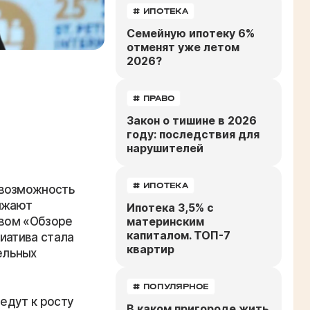
# ИПОТЕКА
Семейную ипотеку 6%
отменят уже летом
2026?
# ПРАВО
Закон о тишине в 2026
году: последствия для
нарушителей
# ИПОТЕКА
 возможность
лжают
Ипотека 3,5% с
овом «Обзоре
материнским
капиталом. ТОП-7
иатива стала
квартир
ельных
# ПОПУЛЯРНОЕ
ведут к росту
В каком пригороде жить