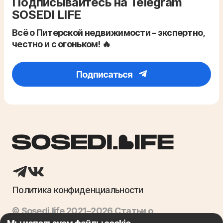
Подписывайтесь на Telegram
SOSEDI LIFE
Всё о Питерской недвижимости – экспертно,
честно и с огоньком! 🔥
Подписаться
Политика конфиденциальности
© Sosedi.life 2021–2026 Статьи о
недвижимости, ипотека, продажа квартир