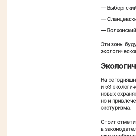
Выборгский
Сланцевски
Волхонский
Эти зоны буд
экологической
Экологич
На сегодняшн
и 53 экологи
новых охраня
но и привлеч
экотуризма.
Стоит отмети
в законодате
уже одобрила