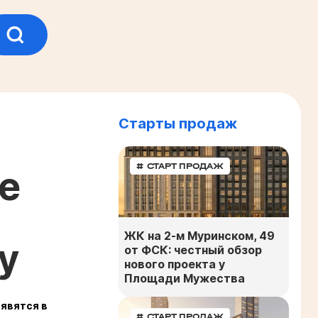
Старты продаж
# СТАРТ ПРОДАЖ
е
ЖК на 2-м Муринском, 49
у
от ФСК: честный обзор
нового проекта у
Площади Мужества
явятся в
# СТАРТ ПРОДАЖ