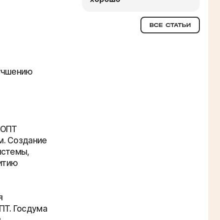
ВСЕ СТАТЬИ
лучшению
ООПТ
м. Создание
истемы,
витию
я
ПТ. Госдума
ы