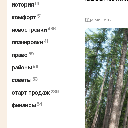
16
история
51
комфорт
2 МИНУТЫ
436
новостройки
41
планировки
59
право
98
районы
53
советы
236
старт продаж
54
финансы