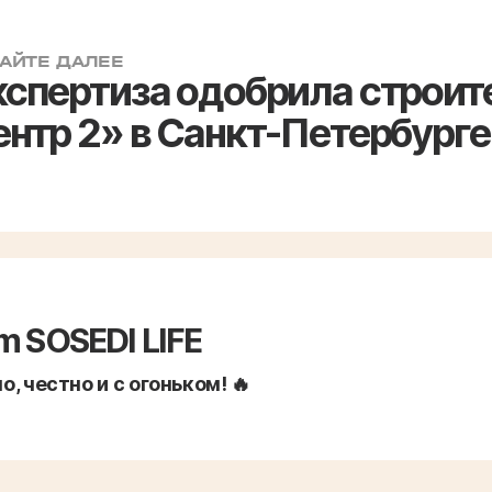
АЙТЕ ДАЛЕЕ
кспертиза одобрила строит
нтр 2» в Санкт-Петербурге
m SOSEDI LIFE
, честно и с огоньком! 🔥