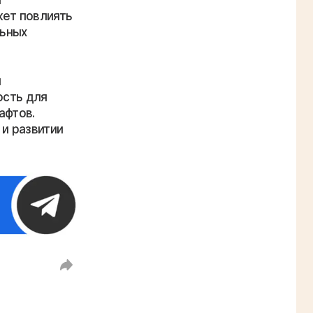
жет повлиять
льных
й
ость для
афтов.
 и развитии