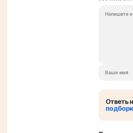
Ответь н
подбор