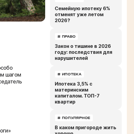
Семейную ипотеку 6%
отменят уже летом
2026?
# ПРАВО
Закон о тишине в 2026
году: последствия для
нарушителей
особо
ым шагом
# ИПОТЕКА
седатель
Ипотека 3,5% с
материнским
капиталом. ТОП-7
квартир
# ПОПУЛЯРНОЕ
В каком пригороде жить
оги»
хорошо