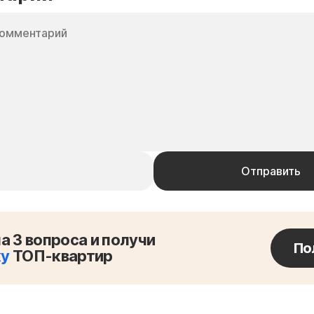
а 3 вопроса и получи
По
ку
ТОП-квартир