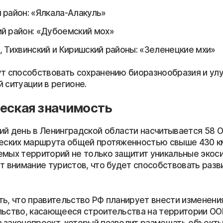
 район: «Ялкала-Алакуль»
й район: «Дубоемский мох»
, Тихвинский и Киришский районы: «Зеленецкие мхи»
ут способствовать сохранению биоразнообразия и у
 ситуации в регионе.
еская значимость
ий день в Ленинградской области насчитывается 58 
ческих маршрута общей протяженностью свыше 430 к
емых территорий не только защитит уникальные экос
ет внимание туристов, что будет способствовать раз
ть, что правительство РФ планирует внести изменени
льство, касающееся строительства на территории ОО
 законопроект, который позволит размещать объект