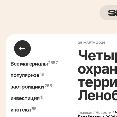
26 МАРТА 2026
Четыр
2557
охра
Все материалы
19
популярное
терри
268
застройщики
Леноб
11
инвестиции
65
ипотека
Главная
/
Новости
/
Ленобласти в 2026 