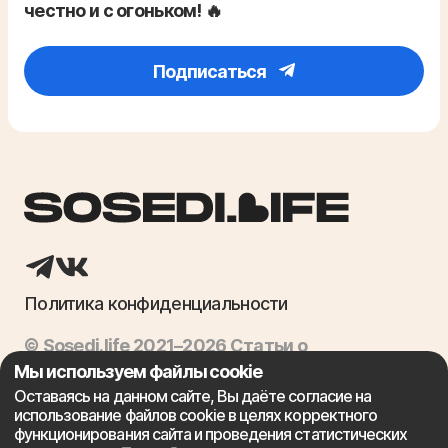
честно и с огоньком! 🔥
Подписаться
Политика конфиденциальности
© Sosedi.life 2021–2026 Статьи о
недвижимости, ипотека, продажа квартир
Мы используем файлы cookie
Оставаясь на данном сайте, Вы даёте согласие на
использование файлов cookie в целях корректного
Сайт не является финансовой организацией и предоставляет
функционирования сайта и проведения статистических
лишь посреднические консультационные услуги, связанные с