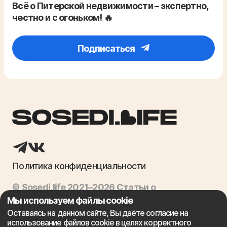
Всё о Питерской недвижимости – экспертно,
честно и с огоньком! 🔥
Подписаться
Политика конфиденциальности
© Sosedi.life 2021–2026 Статьи о
недвижимости, ипотека, продажа квартир
Мы используем файлы cookie
Оставаясь на данном сайте, Вы даёте согласие на
использование файлов cookie в целях корректного
Сайт не является финансовой организацией и предоставляет