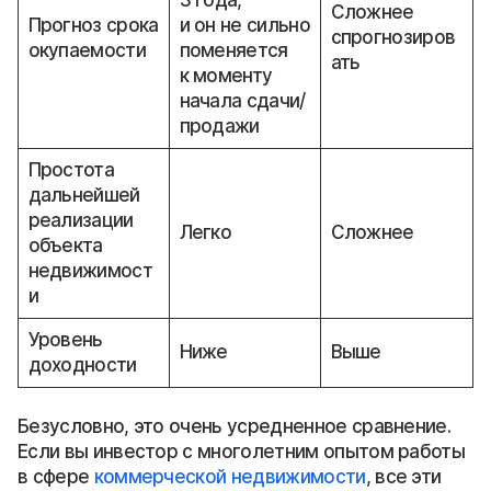
3 года,
Сложнее
Прогноз срока
и он не сильно
спрогнозиров
окупаемости
поменяется
ать
к моменту
начала сдачи/
продажи
Простота
дальнейшей
реализации
Легко
Сложнее
объекта
недвижимост
и
Уровень
Ниже
Выше
доходности
Безусловно, это очень усредненное сравнение.
Если вы инвестор с многолетним опытом работы
в сфере
коммерческой недвижимости
, все эти