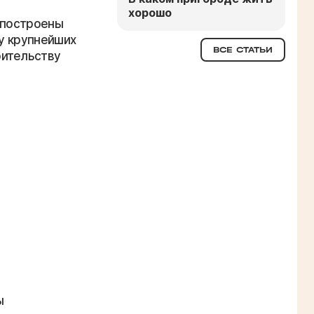
хорошо
 построены
ку крупнейших
ВСЕ СТАТЬИ
оительству
ы