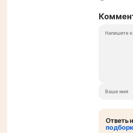
Коммен
Ответь н
подбор