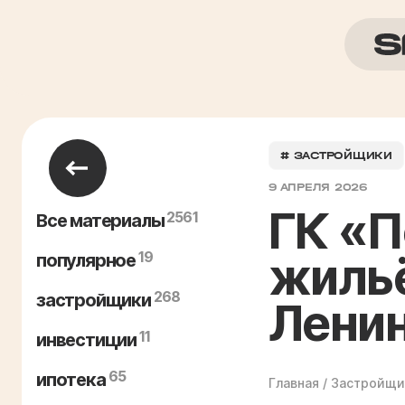
# ЗАСТРОЙЩИКИ
9 АПРЕЛЯ 2026
ГК «
2561
Все материалы
19
жильё
популярное
268
застройщики
Ленин
11
инвестиции
65
ипотека
Главная
/
Застройщи