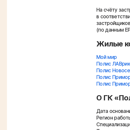
На счёту зас
в соответстви
застройщиков
(по данным ЕР
Жилые к
Мой мир
Полис ЛАВрик
Полис Новос
Полис Примо
Полис Примор
О ГК «По
Дата основани
Регион работ
Специализаци