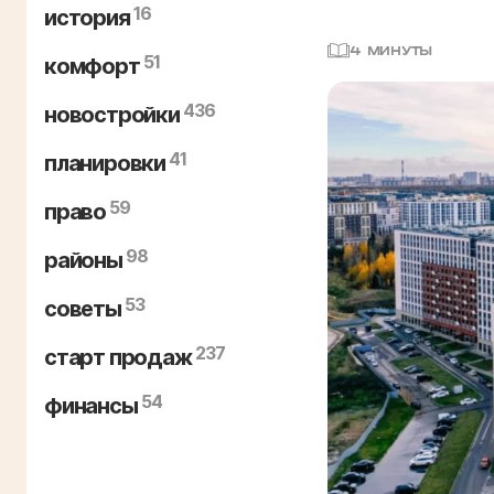
16
история
4 МИНУТЫ
51
комфорт
436
новостройки
41
планировки
59
право
98
районы
53
советы
237
старт продаж
54
финансы