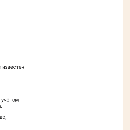
л известен
с учётом
.
во,