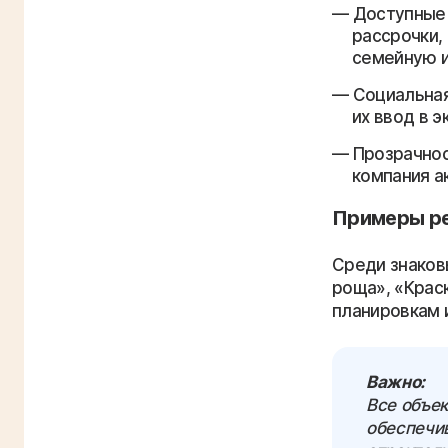
Доступные 
рассрочки,
семейную и
Социальная
их ввод в 
Прозрачнос
компания а
Примеры ре
Среди знаков
роща», «Крас
планировкам 
Важно:
Все объе
обеспечив