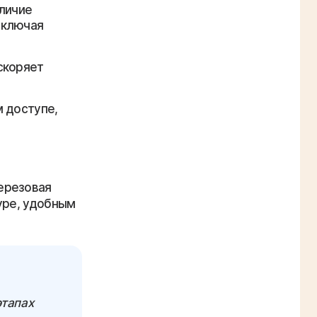
аличие
включая
скоряет
м доступе,
ерезовая
уре, удобным
этапах