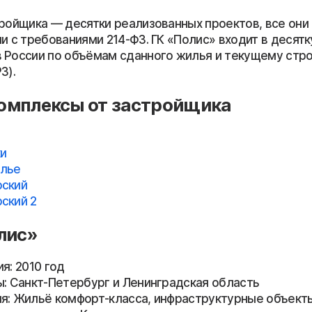
тройщика — десятки реализованных проектов, все они
и с требованиями 214-ФЗ. ГК «Полис» входит в десят
 России по объёмам сданного жилья и текущему стр
З).
омплексы от застройщика
и
елье
рский
ский 2
лис»
я: 2010 год
ы: Санкт-Петербург и Ленинградская область
я: Жильё комфорт-класса, инфраструктурные объект