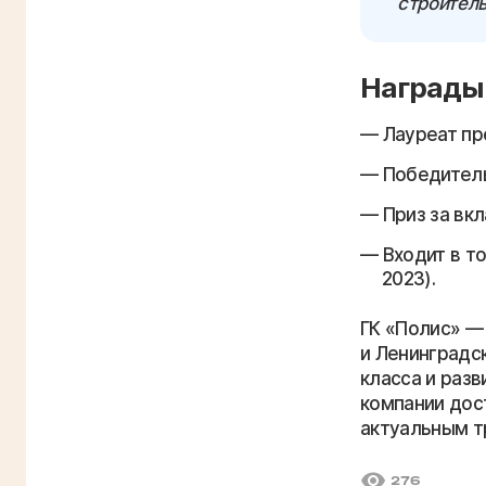
строитель
Награды 
Лауреат пр
Победитель
Приз за вк
Входит в т
2023).
ГК «Полис» —
и Ленинградс
класса и раз
компании дос
актуальным т
276