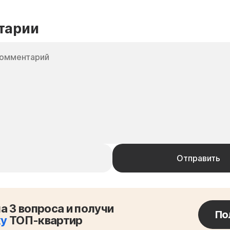
тарии
а 3 вопроса и получи
По
ку
ТОП-квартир