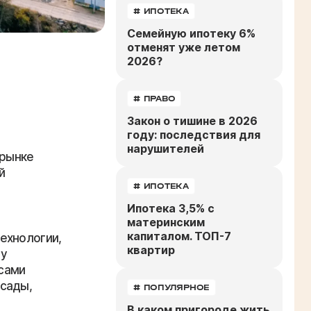
# ИПОТЕКА
Семейную ипотеку 6%
отменят уже летом
2026?
# ПРАВО
Закон о тишине в 2026
году: последствия для
нарушителей
 рынке
й
# ИПОТЕКА
Ипотека 3,5% с
материнским
капиталом. ТОП-7
ехнологии,
квартир
ру
сами
сады,
# ПОПУЛЯРНОЕ
В каком пригороде жить