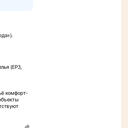
да»).
лья (ЕРЗ,
ьё комфорт-
 объекты
етствуют