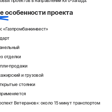
овых проектов в направлении юго-запада.
е особенности проекта
: «Газпромбанкинвест»
ндарт
панельный
ез отделки
упли-продажи
сажирский и грузовой
открытые стоянки
 применяется
спект Ветеранов»: около 15 минут транспортом