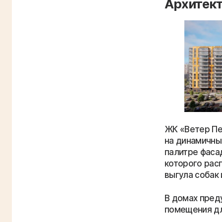
Архитек
ЖК «Ветер Пе
на динамичны
палитре фаса
которого рас
выгула собак 
В домах пред
помещения дл