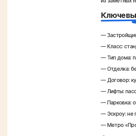
из заметных н
Ключевы
Застройщик
Класс: ста
Тип дома: 
Отделка: б
Договор: к
Лифты: пас
Парковка: 
Эскроу: не
Метро «Про