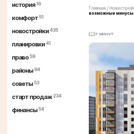
16
история
Главная
/
Новострой
возможные минусы
51
комфорт
435
новостройки
7 МИНУТ
41
планировки
59
право
98
районы
53
советы
234
старт продаж
54
финансы