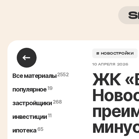
# НОВОСТРОЙКИ
10 АПРЕЛЯ 2026
ЖК «В
2552
Все материалы
19
Новос
популярное
268
застройщики
преи
11
инвестиции
мину
65
ипотека