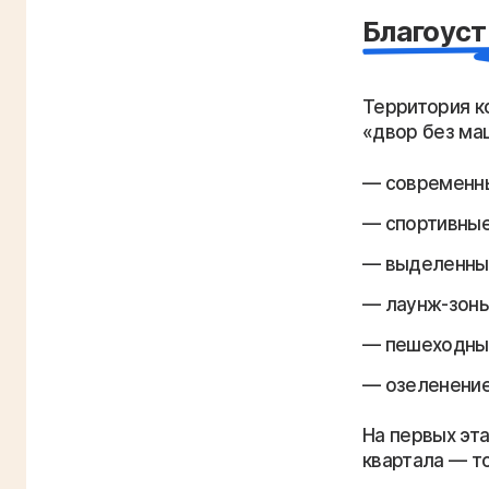
Благоуст
Территория к
«двор без ма
современны
спортивные
выделенные
лаунж-зоны
пешеходны
озеленение
На первых эт
квартала — т