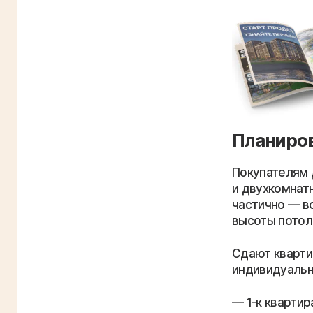
Планиров
Покупателям 
и двухкомнат
частично — в
высоты потол
Сдают кварти
индивидуальн
1-к квартир