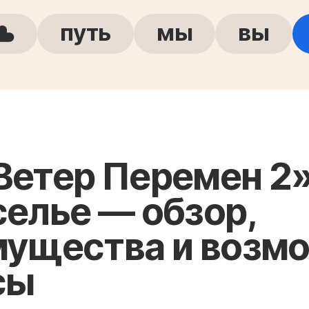
путь
мы
вы
етер Перемен 2»
елье — обзор,
мущества и возм
сы