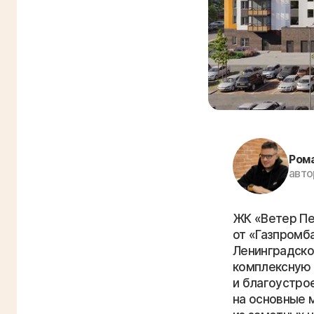
Ром
авто
ЖК «Ветер Пе
от «Газпромб
Ленинградско
комплексную 
и благоустро
на основные 