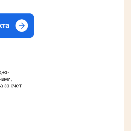
дно-
нами,
а за счет