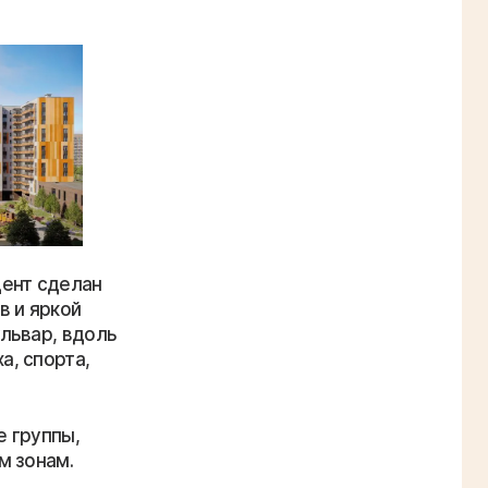
цент сделан
в и яркой
львар, вдоль
, спорта,
 группы,
м зонам.