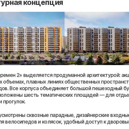
турная концепция
ремен 2» выделяется продуманной архитектурой: ак
х объемах, плавных линиях общественных пространст
дов. Все корпуса объединяет большой пешеходный бу
положены шесть тематических площадей — для отдыха
и прогулок.
усмотрены сквозные парадные, дизайнерские входные
я велосипедов и колясок, удобный доступ к дворовы