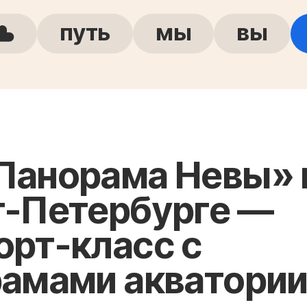
путь
мы
вы
Панорама Невы» 
т-Петербурге —
рт-класс с
амами акватори