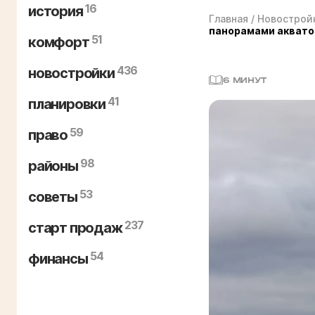
16
история
Главная
/
Новострой
панорамами аквато
51
комфорт
436
новостройки
6 МИНУТ
41
планировки
59
право
98
районы
53
советы
237
старт продаж
54
финансы