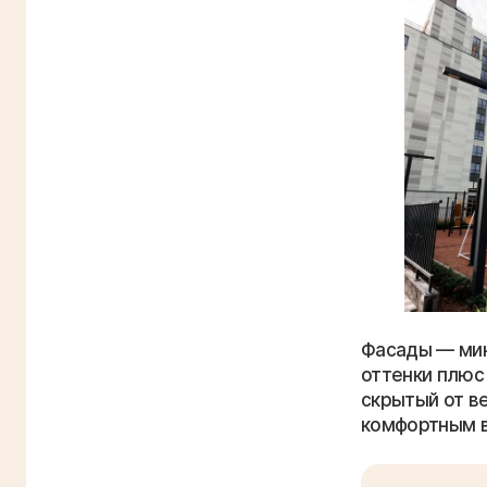
Фасады — мин
оттенки плюс
скрытый от в
комфортным в
Получ