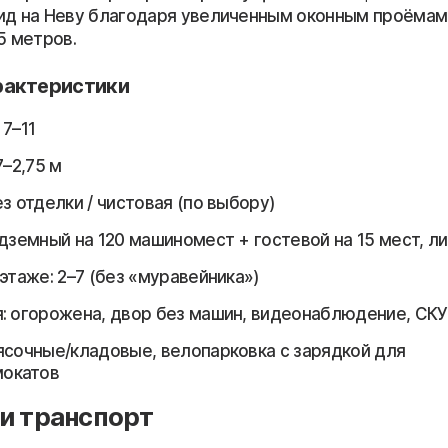
ид на Неву благодаря увеличенным оконным проёмам
5 метров.
рактеристики
 7–11
7–2,75 м
з отделки / чистовая (по выбору)
одземный на 120 машиномест + гостевой на 15 мест, ли
этаже: 2–7 (без «муравейника»)
: огорожена, двор без машин, видеонаблюдение, СК
ясочные/кладовые, велопарковка с зарядкой для
мокатов
и транспорт