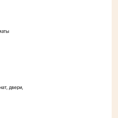
маты
ат, двери,