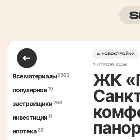
# НОВОСТРОЙКИ
7 АПРЕЛЯ 2026
ЖК «
2562
Все материалы
19
Санк
популярное
268
застройщики
комфо
11
инвестиции
панор
65
ипотека