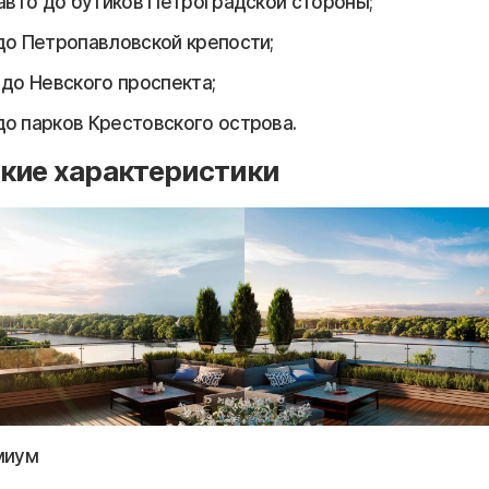
 авто до бутиков Петроградской стороны;
до Петропавловской крепости;
 до Невского проспекта;
о парков Крестовского острова.
кие характеристики
миум