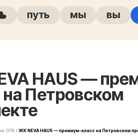
путь
мы
вы
EVA HAUS — пре
 на Петровском
пекте
ки СПб
/
ЖК NEVA HAUS — премиум-класс на Петровском пр