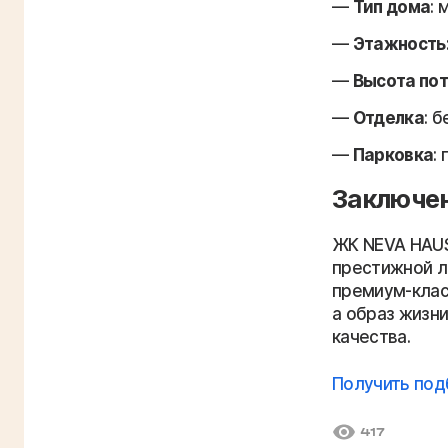
Тип дома
: 
Этажность
Высота по
Отделка
: 
Парковка
:
Заключе
ЖК NEVA HAUS
престижной л
премиум-клас
а образ жизни
качества.
Получить под
417