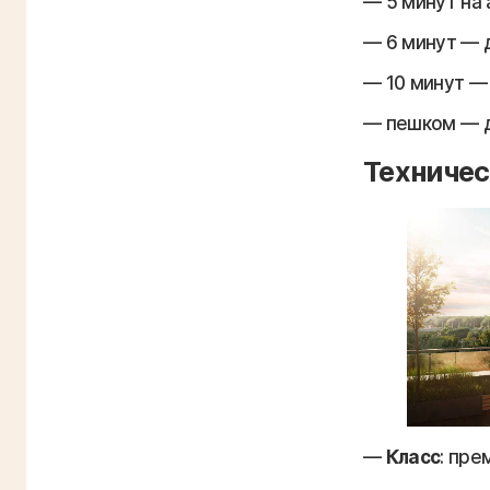
5 минут на
6 минут — 
10 минут —
пешком — д
Техничес
Класс
: пре