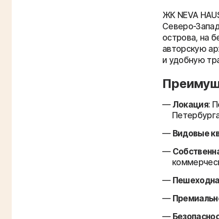
ЖК NEVA HAUS
Северо-Запад
острова, на б
авторскую ар
и удобную тр
Преимущ
Локация
: 
Петербурга
Видовые к
Собственн
коммерческ
Пешеходна
Премиальн
Безопасно