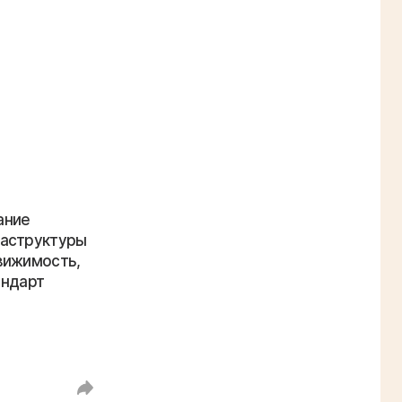
ание
раструктуры
вижимость,
андарт