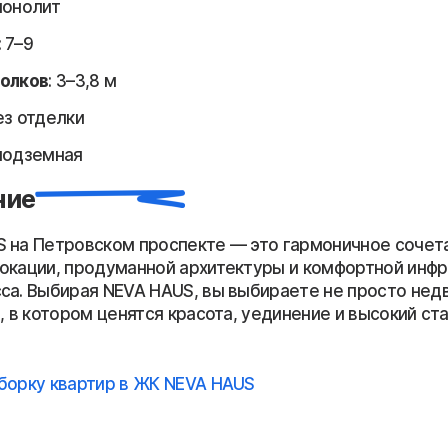
монолит
: 7–9
толков
: 3–3,8 м
без отделки
 подземная
ние
 на Петровском проспекте — это гармоничное сочет
окации, продуманной архитектуры и комфортной инф
са. Выбирая NEVA HAUS, вы выбираете не просто нед
, в котором ценятся красота, уединение и высокий ст
борку квартир в ЖК NEVA HAUS