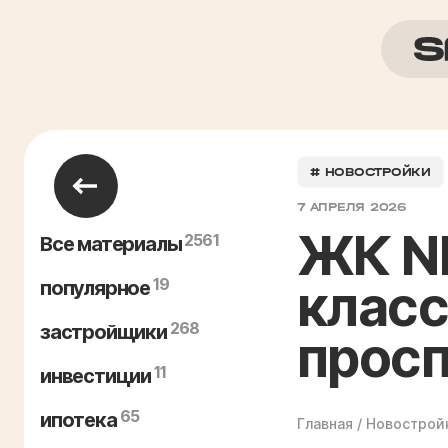
# НОВОСТРОЙКИ
7 АПРЕЛЯ 2026
ЖК N
2561
Все материалы
19
класс
популярное
268
застройщики
прос
11
инвестиции
65
ипотека
Главная
/
Новострой