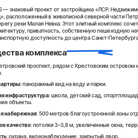
 — знаковый проект от застройщика «ЛСР. Недвижим
», расположенный в живописной северной части Пет
ерегу реки Малая Невка. Этот элитный комплекс соче
хитектуру, приватность, собственную пешеходную н
анспортную доступность до центра Санкт-Петербурга
ества комплекса
Петровский проспект, рядом с Крестовским островом 
.
вартиры
: панорамный вид на воду и парки.
ая инфраструктура
: школа, детский сад, спортплощад
ие объекты.
я набережная
: 500 метров благоустроенной зоны отд
ое качество
: потолки 3–3,8 м, увеличенные окна, терр
сть
: охрана, видеонаблюдение, закрытый двор.