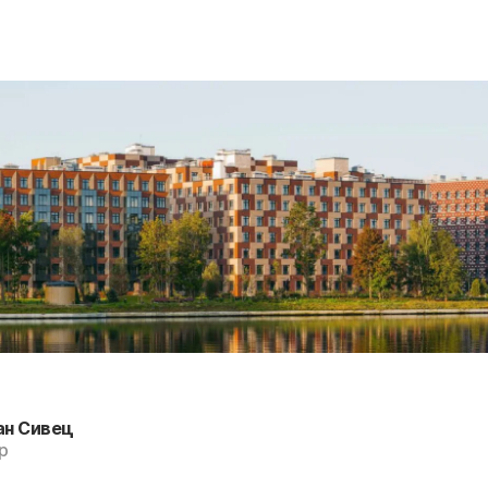
ан Сивец
р