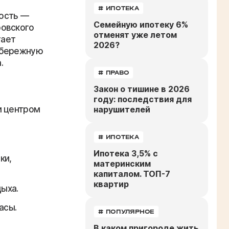
# ИПОТЕКА
ость —
Семейную ипотеку 6%
ровского
отменят уже летом
тает
2026?
абережную
.
# ПРАВО
Закон о тишине в 2026
году: последствия для
нарушителей
и центром
# ИПОТЕКА
Ипотека 3,5% с
ки,
материнским
капиталом. ТОП-7
квартир
ыха.
асы.
# ПОПУЛЯРНОЕ
В каком пригороде жить