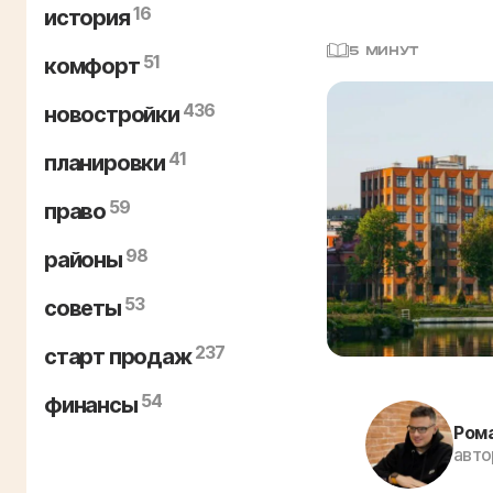
16
история
5 МИНУТ
51
комфорт
436
новостройки
41
планировки
59
право
98
районы
53
советы
237
старт продаж
54
финансы
Ром
авто