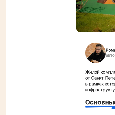
Ром
авто
Жилой комплек
от Санкт-Пет
в рамках кот
инфраструкту
Основны