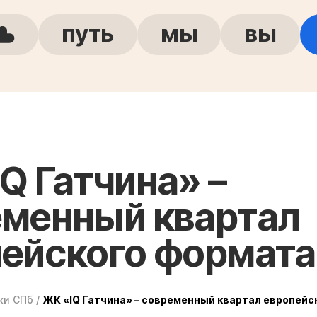
путь
мы
вы
Q Гатчина» –
еменный квартал
ейского формата
ки СПб
/
ЖК «IQ Гатчина» – современный квартал европейс