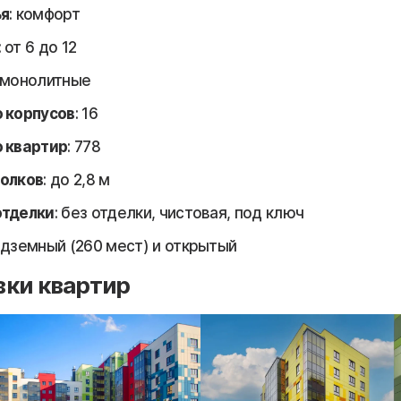
ья
: комфорт
: от 6 до 12
: монолитные
 корпусов
: 16
 квартир
: 778
толков
: до 2,8 м
отделки
: без отделки, чистовая, под ключ
одземный (260 мест) и открытый
вки квартир