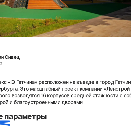
ан Сивец
р
с «IQ Гатчина» расположен на въезде в город Гатчина
ербурга. Это масштабный проект компании «Ленстрой
орого возводятся 16 корпусов средней этажности с с
рой и благоустроенными дворами.
е параметры