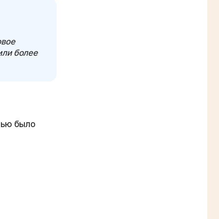
овое
или более
елью было