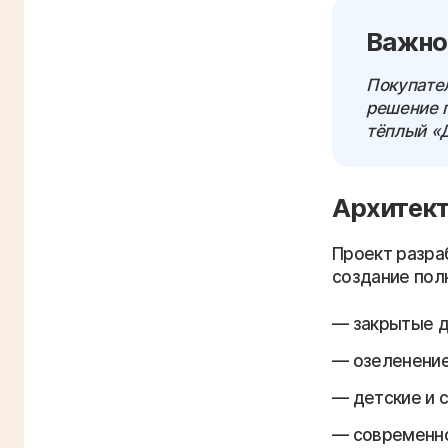
Важно
Покупател
решение п
тёплый «
Архитект
Проект разраб
создание пол
закрытые д
озеленение
детские и 
современно