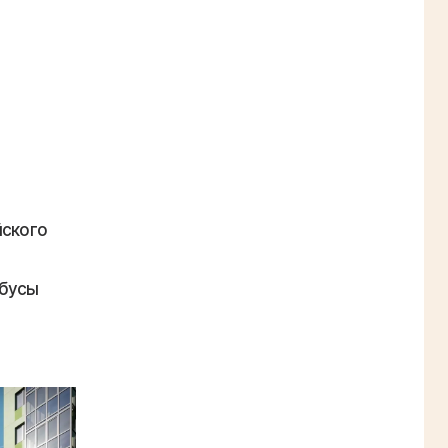
йского
обусы