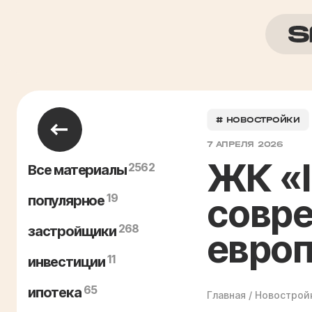
# НОВОСТРОЙКИ
7 АПРЕЛЯ 2026
ЖК «I
2562
Все материалы
19
совр
популярное
268
застройщики
европ
11
инвестиции
65
ипотека
Главная
/
Новострой