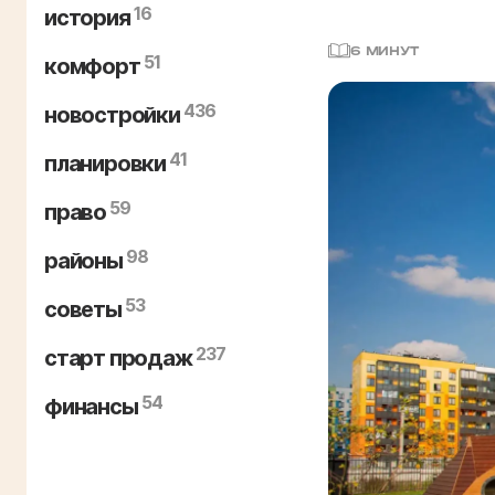
16
история
6 МИНУТ
51
комфорт
436
новостройки
41
планировки
59
право
98
районы
53
советы
237
старт продаж
54
финансы