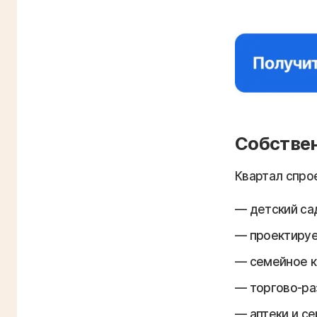
Собстве
Квартал спро
детский са
проектируе
семейное к
торгово-ра
аптеки и с