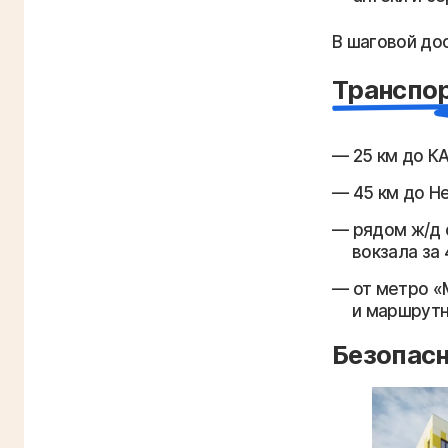
В шаговой до
Транспор
25 км до К
45 км до Не
рядом ж/д 
вокзала за 
от метро «
и маршрутн
Безопасн