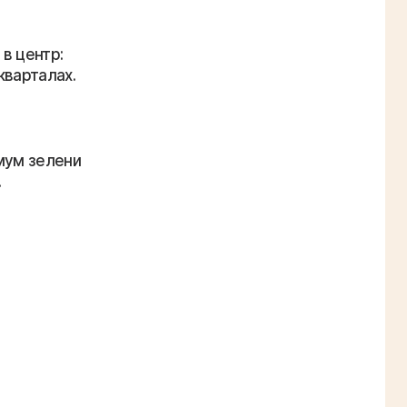
в центр:
кварталах.
мум зелени
.