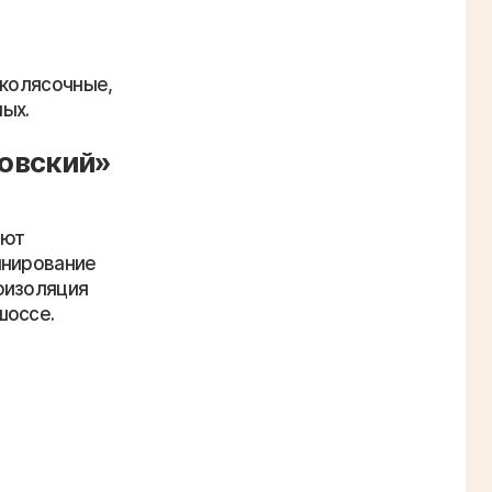
 колясочные,
ых.
ковский»
уют
инирование
оизоляция
шоссе.