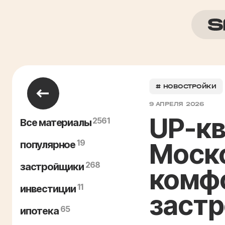
# НОВОСТРОЙКИ
9 АПРЕЛЯ 2026
UP-к
2561
Все материалы
19
Моск
популярное
268
застройщики
комфо
11
инвестиции
заст
65
ипотека