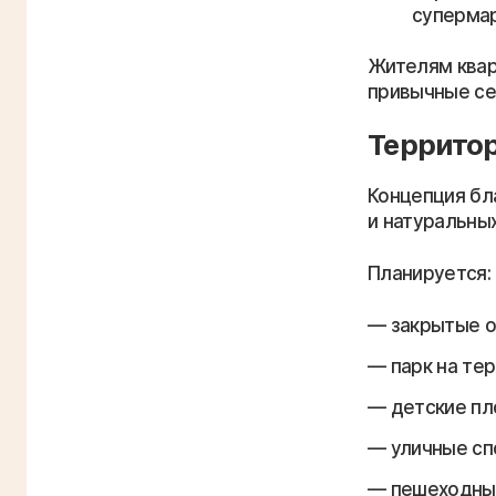
супермар
Жителям квар
привычные се
Территор
Концепция бл
и натуральны
Планируется:
закрытые о
парк на те
детские пл
уличные сп
пешеходные