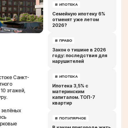
# ИПОТЕКА
Семейную ипотеку 6%
отменят уже летом
2026?
# ПРАВО
Закон о тишине в 2026
году: последствия для
нарушителей
стоке Санкт-
# ИПОТЕКА
тного
Ипотека 3,5% с
10 этажей,
материнским
ру.
капиталом. ТОП-7
квартир
 зелёных
есь
# ПОПУЛЯРНОЕ
арковые
В каком пригороде жить