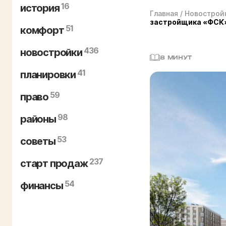
16
история
Главная
/
Новострой
застройщика «ФСК
51
комфорт
436
новостройки
8 МИНУТ
41
планировки
59
право
98
районы
53
советы
237
старт продаж
54
финансы