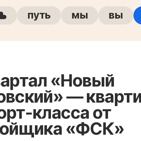
путь
мы
вы
вартал «Новый
овский» — кварт
рт-класса от
ройщика «ФСК»