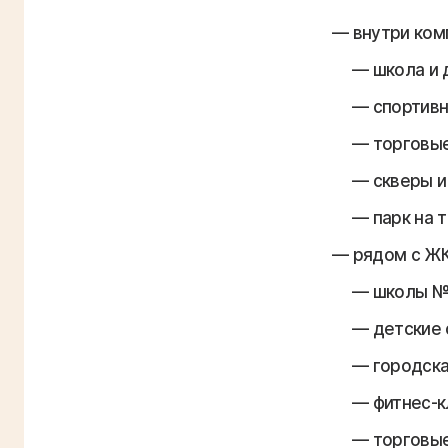
внутри ком
школа и 
спортивн
торговые
скверы и
парк на 
рядом с ЖК
школы № 
детские 
городска
фитнес-к
торговые