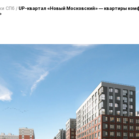
ки СПб
/
UP-квартал «Новый Московский» — квартиры комф
»