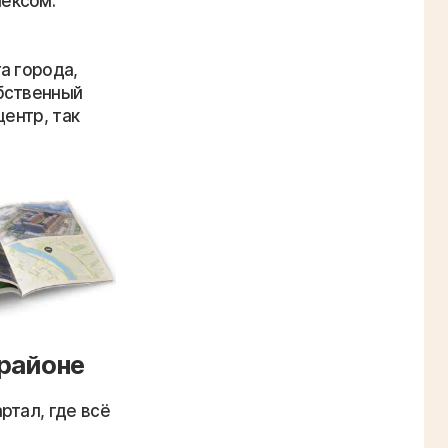
ексом.
а города,
бственный
центр, так
 районе
ртал, где всё