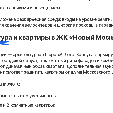
а с лавочками и освещением.
аложена безбарьерная среда: входы на уровне земли,
я хранения велосипедов и широкие проходы в парадн
ура и квартиры в ЖК «Новый Мос
ции — архитектурное бюро «А. Лен». Корпуса формир
городской силуэт, а шахматный ритм фасадов и комб
ют динамичный образ квартала. Дополнительная звук
н помогает защитить квартиры от шума Московского 
анируются:
компактных до увеличенных;
е и 2-комнатные квартиры;