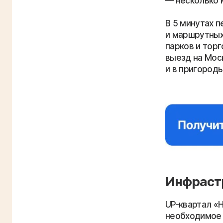
несколько 
В 5 минутах 
и маршрутных
парков и тор
выезд на Моск
и в пригороды
Инфрастр
UP-квартал «
необходимое 