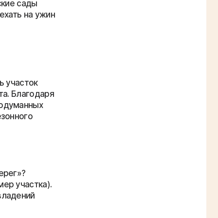
ские сады
ехать на ужин
ь участок
та. Благодаря
родуманных
езонного
ерег»?
ер участка).
владений