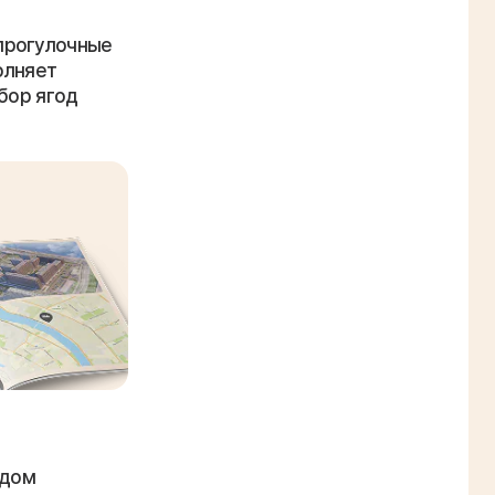
прогулочные
олняет
бор ягод
ядом