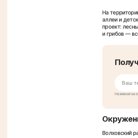
На территори
аллеи и детс
проект: лесн
и грибов — вс
Получ
Нажимая на к
Окружени
Волховский р