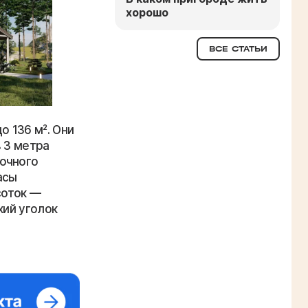
хорошо
ВСЕ СТАТЬИ
 136 м². Они
в 3 метра
очного
асы
соток —
хий уголок