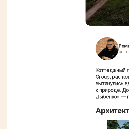
Ром
авто
Коттеджный п
Group, распо
вытянулись в
к природе. Д
Дыбенко» — п
Архитект