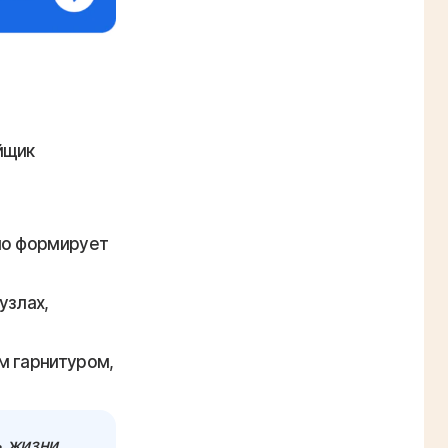
йщик
но формирует
узлах,
м гарнитуром,
ь жизни