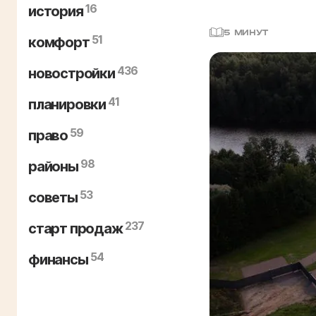
16
история
5 МИНУТ
51
комфорт
436
новостройки
41
планировки
59
право
98
районы
53
советы
237
старт продаж
54
финансы