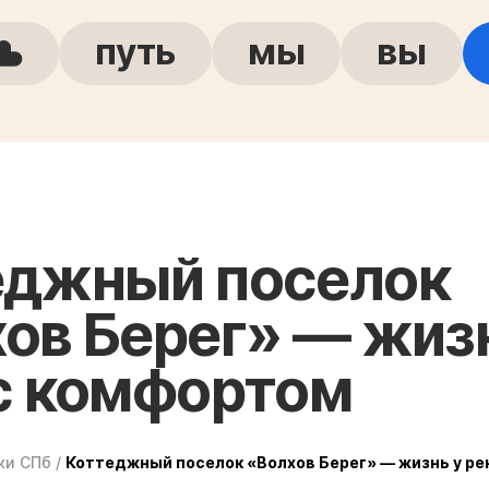
путь
мы
вы
еджный поселок
ов Берег» — жиз
с комфортом
ки СПб
/
Коттеджный поселок «Волхов Берег» — жизнь у ре