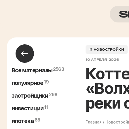
# НОВОСТРОЙКИ
10 АПРЕЛЯ 2026
Котт
2563
Все материалы
19
«Волх
популярное
268
застройщики
реки 
11
инвестиции
65
ипотека
Главная
/
Новострой