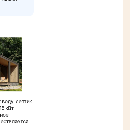
воду, септик
5 кВт.
тное
ществляется