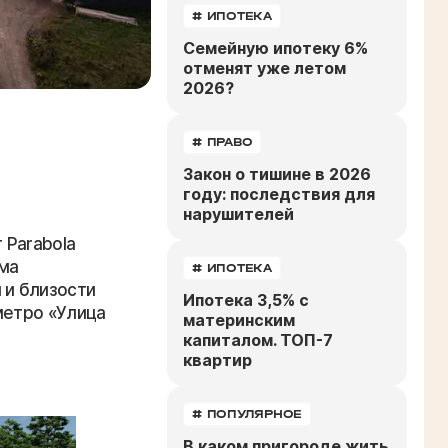
# ИПОТЕКА
Семейную ипотеку 6%
отменят уже летом
2026?
# ПРАВО
Закон о тишине в 2026
году: последствия для
нарушителей
 Parabola
ома
# ИПОТЕКА
 и близости
Ипотека 3,5% с
метро «Улица
материнским
капиталом. ТОП-7
квартир
# ПОПУЛЯРНОЕ
В каком пригороде жить