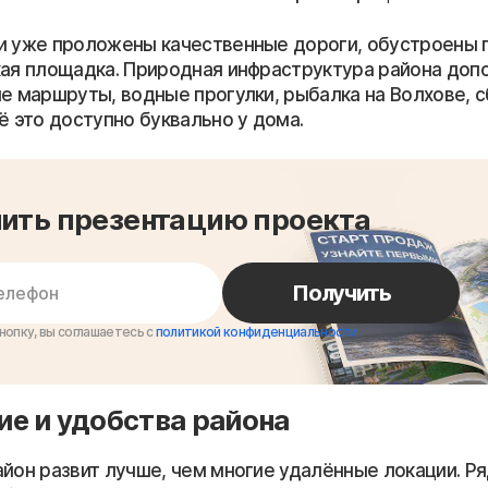
и уже проложены качественные дороги, обустроены 
кая площадка. Природная инфраструктура района доп
ые маршруты, водные прогулки, рыбалка на Волхове, с
ё это доступно буквально у дома.
ить презентацию проекта
Получить
нопку, вы соглашаетесь с
политикой конфиденциальности
е и удобства района
айон развит лучше, чем многие удалённые локации. Р