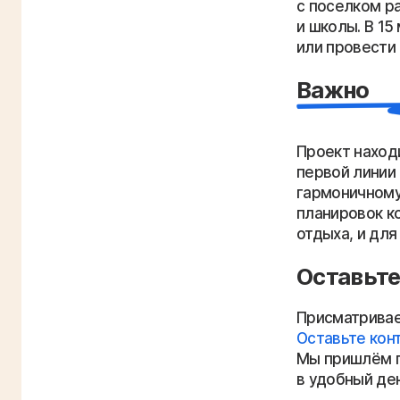
с поселком р
и школы. В 1
или провести
Важно
Проект наход
первой линии
гармоничному
планировок к
отдыха, и для
Оставьте
Присматривае
Оставьте кон
Мы пришлём п
в удобный ден