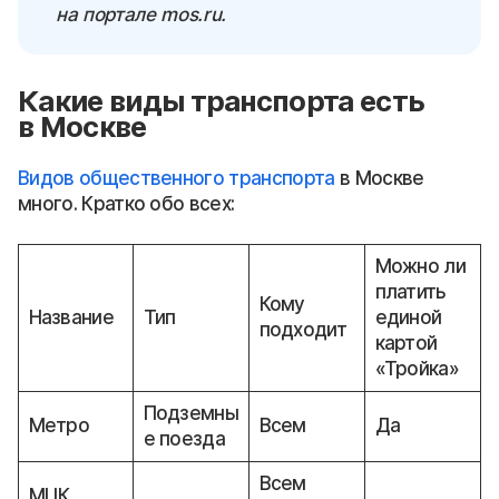
на портале mos.ru.
Какие виды транспорта есть
в Москве
Видов общественного транспорта
в Москве
много. Кратко обо всех:
Можно ли
платить
Кому
Название
Тип
единой
подходит
картой
«Тройка»
Подземны
Метро
Всем
Да
е поезда
Всем
МЦК