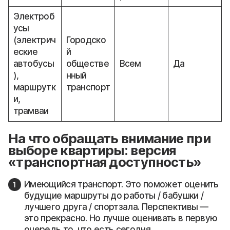
Электроб
усы
(электрич
Городско
еские
й
автобусы
обществе
Всем
Да
),
нный
маршрутк
транспорт
и,
трамваи
На что обращать внимание при
выборе квартиры: версия
«транспортная доступность»
Имеющийся транспорт. Это поможет оценить
будущие маршруты до работы / бабушки /
лучшего друга / спортзала. Перспективы —
это прекрасно. Но лучше оценивать в первую
очередь то, что есть сегодня.