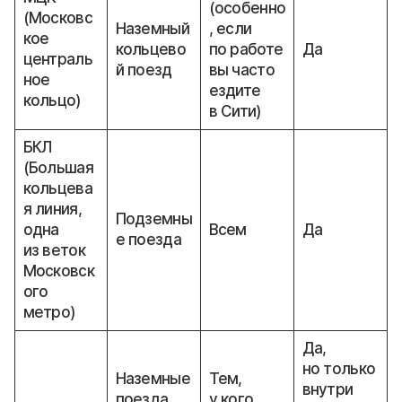
(особенно
(Московс
Наземный
, если
кое
кольцево
по работе
Да
централь
й поезд
вы часто
ное
ездите
кольцо)
в Сити)
БКЛ
(Большая
кольцева
я линия,
Подземны
одна
Всем
Да
е поезда
из веток
Московск
ого
метро)
Да,
но только
Наземные
Тем,
внутри
поезда,
у кого