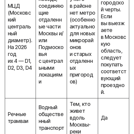
городско
МЦД
соединяю
в районе
й черты.
(Московс
щие
нет метро
Если
кий
отдаленн
(особенно
вы выезж
централь
ые части
актуально
аете
ный
Москвы и/
для новых
в Московс
диаметр).
или
микрорай
кую
На 2026
Подмоско
онов
область,
год
вья
и старых
следует
их 4 — D1,
с централ
отдаленн
покупать
D2, D3, D4
ьными
ых
соответст
локациям
пригород
вующий
и
ов)
проездно
й.
Тем, кто
Водный
живет
Речные
обществе
вдоль
Да
трамваи
нный
Москвы-
транспорт
реки