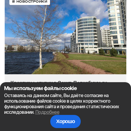
# НОВОСТРОЙКИ
Квартиры-студии в Санкт-Петербурге по
Мы используем файлы cookie
семейной ипотеке под 2,2%
Оставаясь на данном сайте, Вы даёте согласие на
использование файлов cookie в целях корректного
функционирования сайта и проведения статистических
исследовании.
Подробнее
ЧИТАЙТЕ ДАЛЕЕ
Ипотека 3,5% на весь срок.
Хорошо
Подборка ТОП-20 квартир в