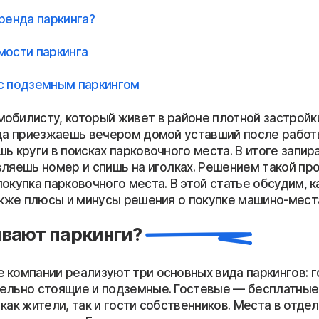
ренда паркинга?
мости паркинга
с подземным паркингом
обилисту, который живет в районе плотной застройки
гда приезжаешь вечером домой уставший после работ
ь круги в поисках парковочного места. В итоге запи
вляешь номер и спишь на иголках. Решением такой п
окупка парковочного места. В этой статье обсудим, 
также плюсы и минусы решения о покупке машино-мест
ывают паркинги?
 компании реализуют три основных вида паркингов: г
ельно стоящие и подземные. Гостевые — бесплатные,
как жители, так и гости собственников. Места в отде