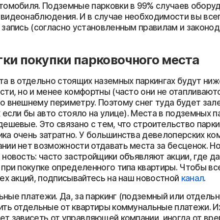
томобиля. Подземные парковки в 99% случаев обору
видеонаблюдения. И в случае необходимости вы все
 запись (согласно установленным правилам и законо
ки покупки парковочного места
та в отдельно стоящих наземных паркингах будут ниж
сти, но и менее комфортны (часто они не отапливаются
о внешнему периметру. Поэтому снег туда будет зале
к если бы авто стояло на улице). Места в подземных п
дешевые. Это связано с тем, что строительство парки
ка очень затратно. У большинства девелоперских ко
нии нет возможности отдавать места за бесценок. Но
 новость: часто застройщики объявляют акции, где да
 при покупке определенного типа квартиры. Чтобы вс
сех акций, подписывайтесь на наш новостной
канал
.
ные платежи. Да, за паркинг (подземный или отдель
ить отдельные от квартиры коммунальные платежи. И
ет зависеть от управляющей компании, иногда от вре