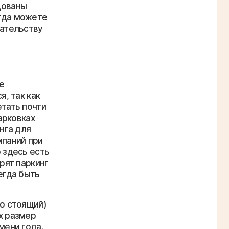
дованы
гда можете
дательству
е
, так как
тать почти
арковках
нга для
мпаний при
 здесь есть
рят паркинг
егда быть
но стоящий)
х размер
мени года.