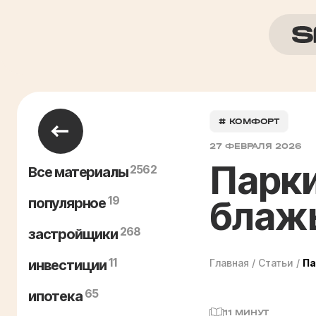
# КОМФОРТ
27 ФЕВРАЛЯ 2026
Парки
2562
Все материалы
19
блажь
популярное
268
застройщики
11
инвестиции
Главная
/
Статьи
/
Па
65
ипотека
11 МИНУТ