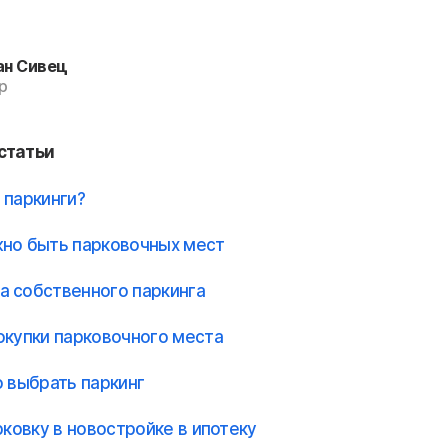
ан Сивец
р
статьи
 паркинги?
но быть парковочных мест
 собственного паркинга
окупки парковочного места
о выбрать паркинг
рковку в новостройке в ипотеку