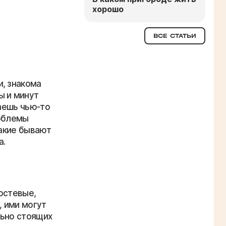
хорошо
ВСЕ СТАТЬИ
, знакома
ы и минут
раешь чью-то
роблемы
какие бывают
а.
остевые,
 ими могут
льно стоящих