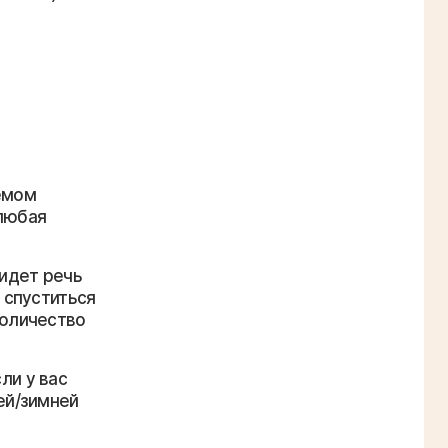
емом
 любая
 идет речь
 спуститься
количество
ли у вас
ей/зимней