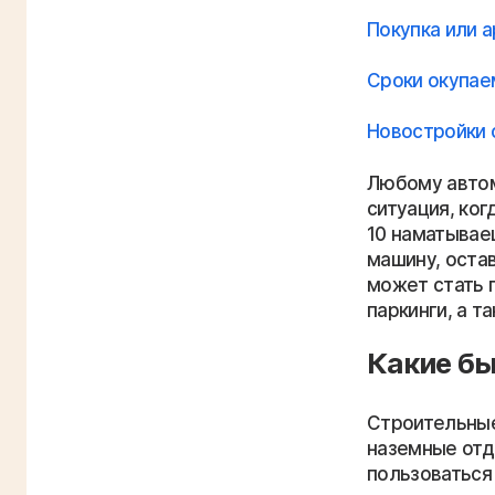
Покупка или а
Сроки окупае
Новостройки 
Любому автом
ситуация, ко
10 наматываеш
машину, оста
может стать п
паркинги, а 
Какие б
Строительные
наземные отд
пользоваться 