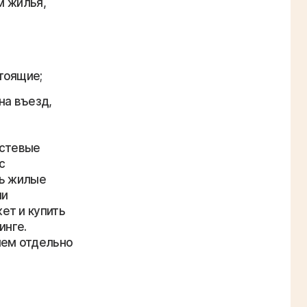
м жилья,
тоящие;
на въезд,
остевые
с
ть жилые
ли
ет и купить
инге.
чем отдельно
.