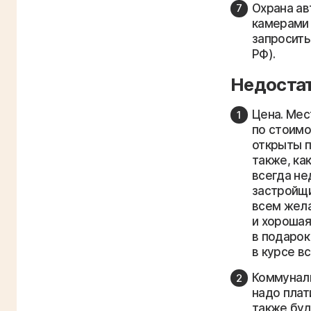
Охрана ав
камерами 
запросить
РФ).
Недостат
Цена. Мес
по стоимо
открыты п
также, ка
всегда не
застройщи
всем жела
и хорошая
в подарок
в курсе в
Коммуналь
надо плат
также буд