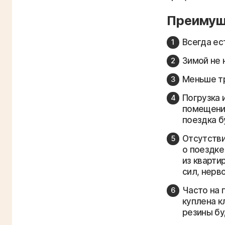
Преимуще
Всегда ес
Зимой не 
Меньше тр
Погрузка 
помещении
поездка б
Отсутстви
о поездке
из кварти
сил, нерв
Часто на 
куплена к
резины бу