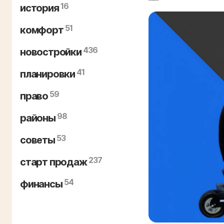
16
история
51
комфорт
436
новостройки
41
планировки
59
право
98
районы
53
советы
237
старт продаж
54
финансы