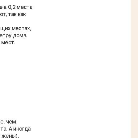
 в 0,2 места
т, так как
ящих местах,
етру дома.
 мест.
е, чем
та. А иногда
 жены).