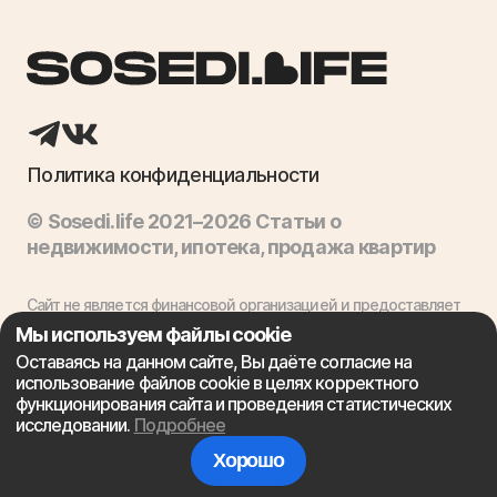
Политика конфиденциальности
© Sosedi.life 2021–2026 Статьи о
недвижимости, ипотека, продажа квартир
Сайт не является финансовой организацией и предоставляет
лишь посреднические консультационные услуги, связанные с
Мы используем файлы cookie
ипотекой. Выдачей ипотечных кредитов занимаются
Оставаясь на данном сайте, Вы даёте согласие на
соответствующие финансовые учреждения.
использование файлов cookie в целях корректного
функционирования сайта и проведения статистических
исследовании.
Подробнее
Хорошо