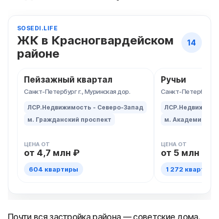
SOSEDI.LIFE
ЖК в Красногвардейском
14
районе
Пейзажный квартал
Ручьи
Санкт-Петербург
Санкт-Петербур
Санкт-Петербург г., Муринская дор.
Санкт-Петербург г.
ЛСР.Недвижимость - Северо-Запад
ЛСР.Недвижимос
м. Гражданский проспект
м. Академическ
ЦЕНА ОТ
ЦЕНА ОТ
от 4,7 млн ₽
от 5 млн ₽
604 квартиры
1 272 квартиры
Почти вся застройка района — советские дома.