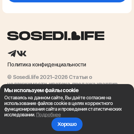
Политика конфиденциальности
© Sosedi.life 2021–2026 Статьи о
недвижимости, ипотека, продажа квартир
Мы используем файлы cookie
Оставаясь на данном сайте, Вы даёте согласие на
Сайт не является финансовой организацией и предоставляет
использование файлов cookie в целях корректного
лишь посреднические консультационные услуги, связанные с
функционирования сайта и проведения статистических
ипотекой. Выдачей ипотечных кредитов занимаются
исследовании.
Подробнее
соответствующие финансовые учреждения.
Хорошо